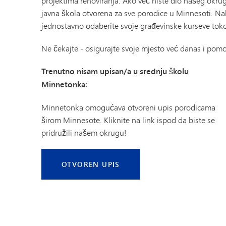
projektima renoviranja. Ako već niste dio našeg okru
javna škola otvorena za sve porodice u Minnesoti. N
jednostavno odaberite svoje građevinske kurseve toko
Ne čekajte - osigurajte svoje mjesto već danas i pomo
Trenutno nisam upisan/a u srednju školu
Minnetonka:
Minnetonka omogućava otvoreni upis porodicama
širom Minnesote. Kliknite na link ispod da biste se
pridružili našem okrugu!
OTVOREN UPIS