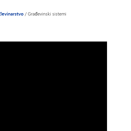
đevinarstvo
/
Građevinski sistemi