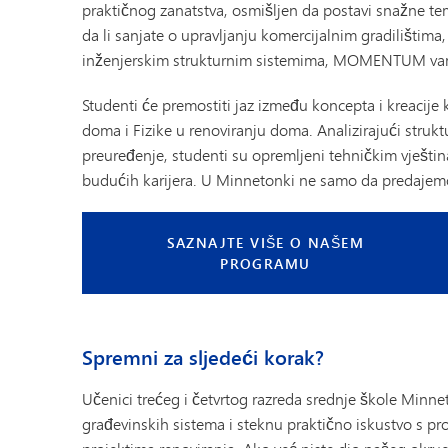
praktičnog zanatstva, osmišljen da postavi snažne tem
da li sanjate o upravljanju komercijalnim gradilištima
inženjerskim strukturnim sistemima, MOMENTUM vam 
Studenti će premostiti jaz između koncepta i kreacije
doma i Fizike u renoviranju doma. Analizirajući strukt
preuređenje, studenti su opremljeni tehničkim vještin
budućih karijera. U Minnetonki ne samo da predajemo
SAZNAJTE VIŠE O NAŠEM
PROGRAMU
Spremni za sljedeći korak?
Učenici trećeg i četvrtog razreda srednje škole Minn
građevinskih sistema i steknu praktično iskustvo s pr