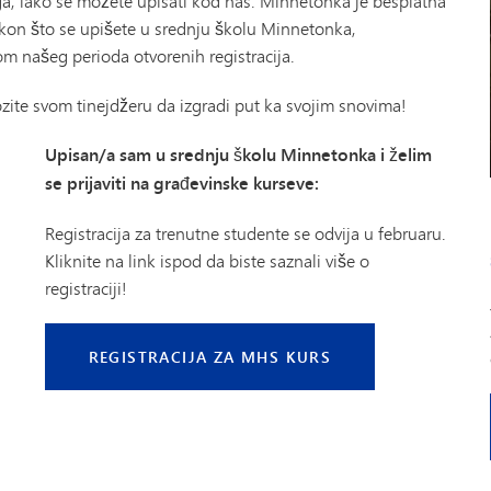
ga, lako se možete upisati kod nas. Minnetonka je besplatna
akon što se upišete u srednju školu Minnetonka,
m našeg perioda otvorenih registracija.
zite svom tinejdžeru da izgradi put ka svojim snovima!
Upisan/a sam u srednju školu Minnetonka i želim
se prijaviti na građevinske kurseve:
Registracija za trenutne studente se odvija u februaru.
Kliknite na link ispod da biste saznali više o
registraciji!
REGISTRACIJA ZA MHS KURS