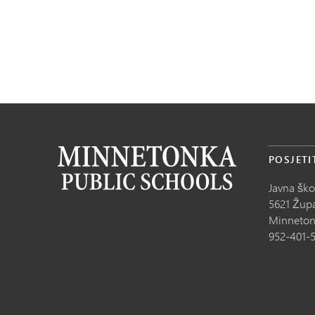
POSJETI
Javna šk
5621 Župa
Minneton
952-401-