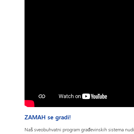
ZAMAH se gradi!
Naš sveobuhvatni program građevinskih sistema nudi 