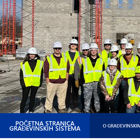
POČETNA STRANICA
O GRAĐEVINSKI
GRAĐEVINSKIH SISTEMA