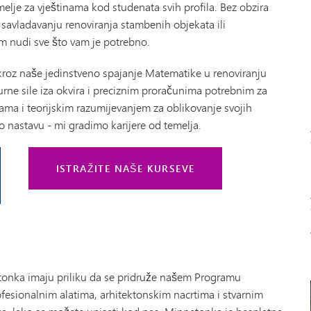
elje za vještinama kod studenata svih profila. Bez obzira
, savladavanju renoviranja stambenih objekata ili
nudi sve što vam je potrebno.
 kroz naše jedinstveno spajanje Matematike u renoviranju
urne sile iza okvira i preciznim proračunima potrebnim za
ama i teorijskim razumijevanjem za oblikovanje svojih
 nastavu - mi gradimo karijere od temelja.
ISTRAŽITE NAŠE KURSEVE
etonka imaju priliku da se pridruže našem Programu
ofesionalnim alatima, arhitektonskim nacrtima i stvarnim