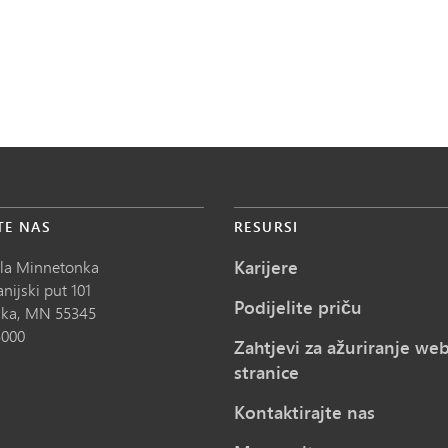
TE NAS
RESURSI
Karijere
ola Minnetonka
nijski put 101
Podijelite priču
ka,
MN
55345
5000
Zahtjevi za ažuriranje we
stranice
Kontaktirajte nas