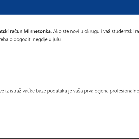
Multimedijalne
komunikacije
Javna
ntski račun Minnetonka.
Ako ste novi u okrugu i vaš studentski r
politika
trebalo dogoditi negdje u julu.
VANTAGE
Računarske
nauke
VANTAGE
Obrazovanje
VANTAGE
Moda
ve iz istraživačke baze podataka je vaša prva ocjena profesionalno