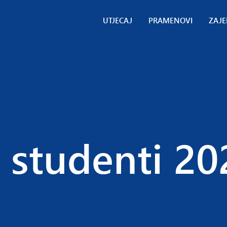
UTJECAJ
PRAMENOVI
ZAJE
Studenti
Poslovna
Ment
analitika
Roditelji
Partn
Dizajn +
proj
Marketing
Gost
Globalno
instr
poslovanje
Doma
Globalna
posj
 studenti 20
održivost
web
mjes
Zdravstvene
nauke
Zdravstvene
nauke II
Međunarodni
odnosi