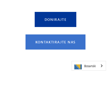
DONIRAJTE
KONTAKTIRAJTE NAS
Bosanski
Zahvaljujemo se sljedećim poslodavcima na
donacijama tokom protekle godine!
Jabuka
Najbolja kupovina