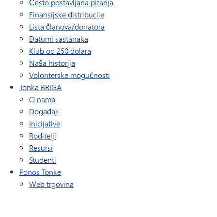
Često postavljana pitanja
Finansijske distribucije
Lista članova/donatora
Datumi sastanaka
Klub od 250 dolara
Naša historija
Volonterske mogućnosti
Tonka BRIGA
O nama
Događaji
Inicijative
Roditelji
Resursi
Studenti
Ponos Tonke
(otvara se u novom prozoru/kartici)
Web trgovina