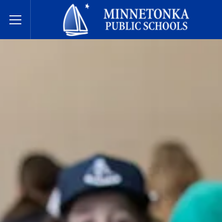
Javne škole Minnetonke
Toggle Menu