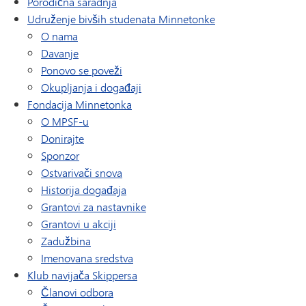
Porodična saradnja
Udruženje bivših studenata Minnetonke
O nama
Davanje
Ponovo se poveži
Okupljanja i događaji
Fondacija Minnetonka
O MPSF-u
Donirajte
Sponzor
Ostvarivači snova
Historija događaja
Grantovi za nastavnike
Grantovi u akciji
Zadužbina
Imenovana sredstva
Klub navijača Skippersa
Članovi odbora