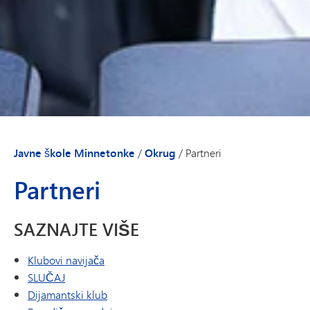
Javne škole Minnetonke
/
Okrug
/
Partneri
Partneri
SAZNAJTE VIŠE
Klubovi navijača
SLUČAJ
(otvara se u novom prozoru/kartici)
Dijamantski klub