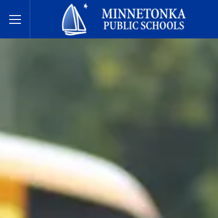
Javne škole Minnetonke
Toggle Menu