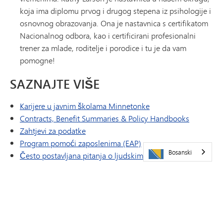
koja ima diplomu prvog i drugog stepena iz psihologije i
osnovnog obrazovanja. Ona je nastavnica s certifikatom
Nacionalnog odbora, kao i certificirani profesionalni
trener za mlade, roditelje i porodice i tu je da vam
pomogne!
SAZNAJTE VIŠE
Karijere u javnim školama Minnetonke
Contracts, Benefit Summaries & Policy Handbooks
Zahtjevi za podatke
Program pomoći zaposlenima (EAP)
Bosanski
Često postavljana pitanja o ljudskim resursima po
pozicijama
Tim za ljudske resurse
Sajam poslova za operacije i studentsku podršku u
Minnetonki
Certifikacija Nacionalnog odbora