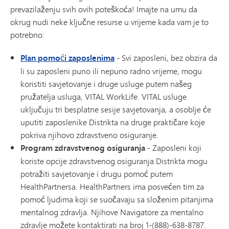
prevazilaženju svih ovih poteškoća! Imajte na umu da
okrug nudi neke ključne resurse u vrijeme kada vam je to
potrebno:
Plan pomoći zaposlenima
- Svi zaposleni, bez obzira da
li su zaposleni puno ili nepuno radno vrijeme, mogu
koristiti savjetovanje i druge usluge putem našeg
pružatelja usluga, VITAL WorkLife. VITAL usluge
uključuju tri besplatne sesije savjetovanja, a osoblje će
uputiti zaposlenike Distrikta na druge praktičare koje
pokriva njihovo zdravstveno osiguranje.
Program zdravstvenog osiguranja
- Zaposleni koji
koriste opcije zdravstvenog osiguranja Distrikta mogu
potražiti savjetovanje i drugu pomoć putem
HealthPartnersa. HealthPartners ima posvećen tim za
pomoć ljudima koji se suočavaju sa složenim pitanjima
mentalnog zdravlja. Njihove Navigatore za mentalno
zdravlje možete kontaktirati na broj 1-(888)-638-8787.