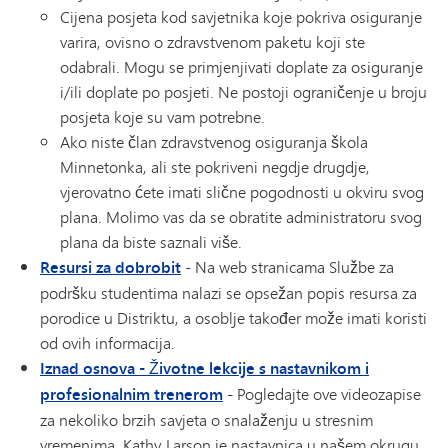
Cijena posjeta kod savjetnika koje pokriva osiguranje
varira, ovisno o zdravstvenom paketu koji ste
odabrali. Mogu se primjenjivati ​​doplate za osiguranje
i/ili doplate po posjeti. Ne postoji ograničenje u broju
posjeta koje su vam potrebne.
Ako niste član zdravstvenog osiguranja škola
Minnetonka, ali ste pokriveni negdje drugdje,
vjerovatno ćete imati slične pogodnosti u okviru svog
plana. Molimo vas da se obratite administratoru svog
plana da biste saznali više.
Resursi za dobrobit
- Na web stranicama Službe za
podršku studentima nalazi se opsežan popis resursa za
porodice u Distriktu, a osoblje također može imati koristi
od ovih informacija.
Iznad osnova - Životne lekcije s nastavnikom i
profesionalnim trenerom
- Pogledajte ove videozapise
za nekoliko brzih savjeta o snalaženju u stresnim
vremenima. Kathy Larson je nastavnica u našem okrugu,