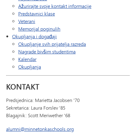
Ažurirajte svoje kontakt informacije
Predstavnici klase
Veterani
Memorijal poginulih
Okupljanja i događaji
Okupljanje svih prijatelja razreda
Nagrade bivšim studentima
Kalendar
Okupljanja
KONTAKT
Predsjednica: Marietta Jacobsen '70
Sekretarica: Laura Forslev '85
Blagajnik: Scott Meriwether '68
alumni@minnetonkaschools.org