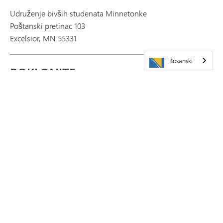
Udruženje bivših studenata Minnetonke
Poštanski pretinac 103
Excelsior, MN 55331
Bosanski
POKLONITE
DONACIJA POŠALJITE POŠTOM
TRANSKRIPT
Naručite transkripte online
. Naplaćuje se naknada od 5