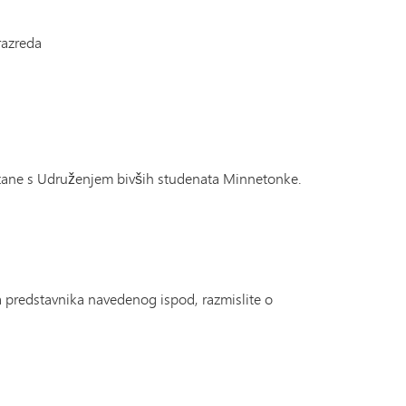
Kalendar
Nagrade bivšim studentima
razreda
Radionica pisaca bivših studenata Minnetonke
 informacije
Okupljanje svih prijatelja razreda
Prošla okupljanja
ezane s Udruženjem bivših studenata Minnetonke.
 predstavnika navedenog ispod, razmislite o