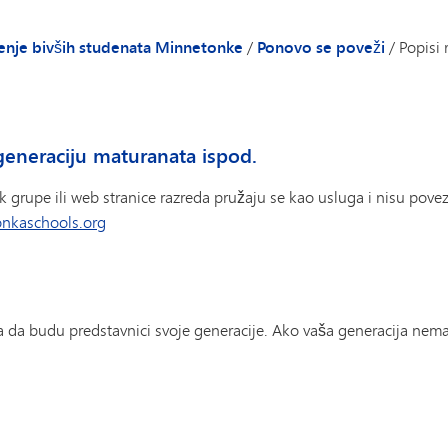
i MAA
Grantovi za nastavnike
Alumni magazin
Odavanje priznanja
Autori i umjetnici
enje bivših studenata Minnetonke
/
Ponovo se poveži
/
Popisi 
(otvara se u novom prozoru/kartici)
Online prodavnica
Popisi razreda
Stipendija za bivše studente Minnetonke
Ažurirajte svoje kontakt
Veterani
generaciju maturanata ispod.
Memorijal poginulih
 grupe ili web stranice razreda pružaju se kao usluga i nisu pov
nkaschools.org
 da budu predstavnici svoje generacije. Ako vaša generacija nema