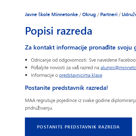
Podzakonski akt
Sastanci MAA-a
Javne škole Minnetonke
/
Okrug
/
Partneri
/
Udruž
Popisi razreda
Za kontakt informacije pronađite svoju 
Odricanje od odgovornosti: Sve navedene Facebook
Pošaljite novosti za vaš razred na
alumni@minneto
Informacije o
predstavnicima klase
Postanite predstavnik razreda!
MAA regrutuje pojedince iz svake godine diplomiranja
pridruživanju.
POSTANITE PREDSTAVNIK RAZREDA