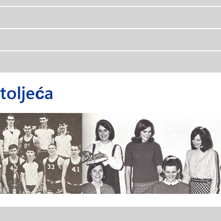
toljeća