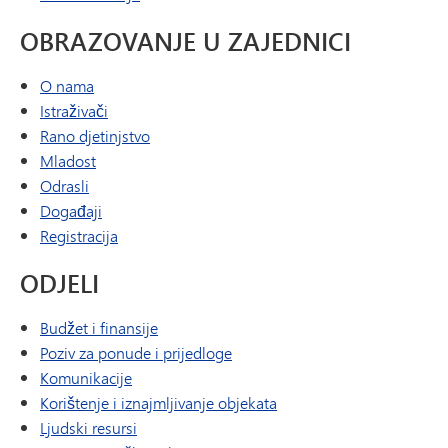
OBRAZOVANJE U ZAJEDNICI
O nama
Istraživači
Rano djetinjstvo
Mladost
Odrasli
Događaji
Registracija
ODJELI
Budžet i finansije
Poziv za ponude i prijedloge
Komunikacije
Korištenje i iznajmljivanje objekata
Ljudski resursi