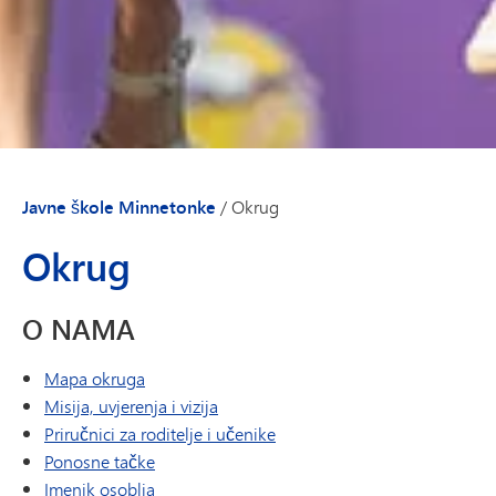
Javne škole Minnetonke
/
Okrug
Okrug
O NAMA
(otvara se u novom prozoru/kartici)
Mapa okruga
Misija, uvjerenja i vizija
Priručnici za roditelje i učenike
Ponosne tačke
Imenik osoblja