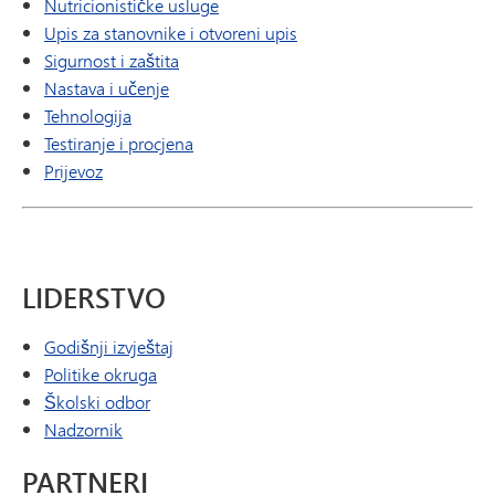
Nutricionističke usluge
Upis za stanovnike i otvoreni upis
Sigurnost i zaštita
Nastava i učenje
Tehnologija
Testiranje i procjena
Prijevoz
LIDERSTVO
Godišnji izvještaj
Politike okruga
Školski odbor
Nadzornik
PARTNERI