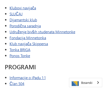
Klubovi navijača
SLUČAJ
(otvara se u novom prozoru/kartici)
Dijamantski klub
Porodična saradnja
Udruženje bivših studenata Minnetonke
Fondacija Minnetonka
Klub navijača Skippersa
Tonka BRIGA
Ponos Tonke
PROGRAMI
Informacije o iPadu 1:1
Bosanski
Član 504
Sprečavanje maltretiranja
Digitalno zdravlje i blagostanje
Učenik engleskog jezika (EL)