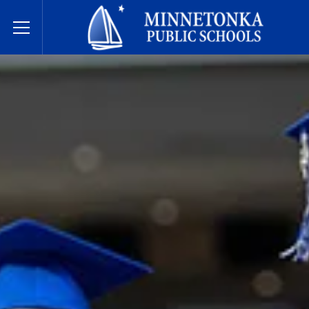
Javne škole Minnetonke
Toggle Menu