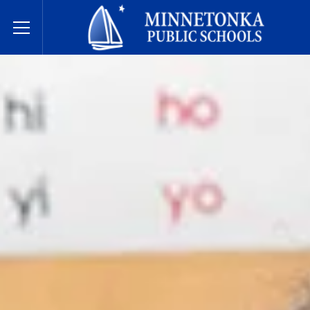
Javne škole Minnetonke
Toggle Menu