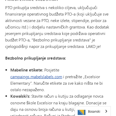
PTO prikuplja sredstva s nekoliko ciljeva, uključujući
finansiranje operativnog budžeta PTO-a (koji uključuje sve
aktivnosti vezane za PTO, neke izlete, stipendije, pribor za
učionicu itd.) i dodjelu nastavničkih grantova. Kao dodatak
jesenjem prikupljanju sredstava koje podržava operativni
budžet PTO-a, "Bezbolno prikupljanje sredstava" je
cjelogodišnji napor za prikupljanje sredstava. LAKO je!
Bezbolno prikupljanje sredstava:
Mabeline etikete:
Posjetite
campaings.mabelslabels.com
i pretražite „Excelsior
Elementary“. Naručite etikete za sve kako ništa ne bi
ostalo nezapaženo.
Kowalski's:
Stavite račun u kutiju za odlaganje novca
osnovne škole Excelsior na kraju blagajne. Donacije se
daju na osnovu broja računa u kutiji, a ne na osnovu
Bosanski
vrijednosti računa. Računi iz Starbucksa se također