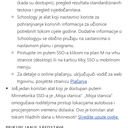
(kada su dostupni), pregled rezultata standardiziranih
testova i pregled svjedočanstava.
Schoology je alat koji nastavnici koriste za
pohranjivanje korisnih informacija za učionice
potrebnih tokom cijele godine. Dodatne informacije o
Schoologyju se obično pružaju na sastancima o
nastavnom planu i programu.
Pristupite im putem SSO-a klikom na plavi M na vrhu
stranice (desktop) ili na karticu Moj SSO u mobilnom
meniju.
Za detalje o online plaćanju, uključujući vodič za web
trgovinu, posjetite stranicu
Plaćanja
.
Još jedan koristan alat koji je dostupan putem
Minnetonka SSO-a je „Moja stanica“. „Moja stanica“
omogućava roditeljima pristup lokacijama autobusa i
procijenjenom vremenu dolaska. Ovo je koristan alat
tokom hladnih dana u Minnesoti!
Slijedite upute ovdje.
PRIKUPLJANJE SREDSTAVA