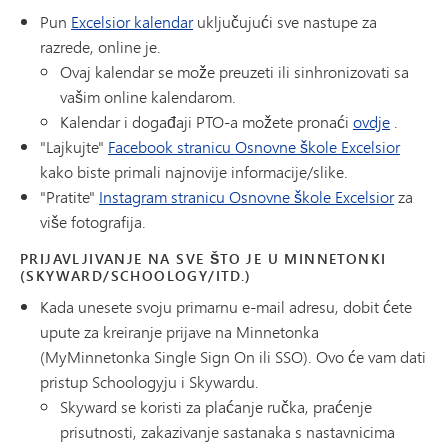
Pun
Excelsior kalendar
uključujući sve nastupe za
razrede, online je.
Ovaj kalendar se može preuzeti ili sinhronizovati sa
vašim online kalendarom.
Kalendar i događaji PTO-a možete pronaći
ovdje
.
"Lajkujte"
Facebook stranicu Osnovne škole Excelsior
kako biste primali najnovije informacije/slike.
"Pratite"
Instagram stranicu Osnovne škole Excelsior
za
više fotografija.
PRIJAVLJIVANJE NA SVE ŠTO JE U MINNETONKI
(SKYWARD/SCHOOLOGY/ITD.)
Kada unesete svoju primarnu e-mail adresu, dobit ćete
upute za kreiranje prijave na Minnetonka
(MyMinnetonka Single Sign On ili SSO). Ovo će vam dati
pristup Schoologyju i Skywardu.
Skyward se koristi za plaćanje ručka, praćenje
prisutnosti, zakazivanje sastanaka s nastavnicima