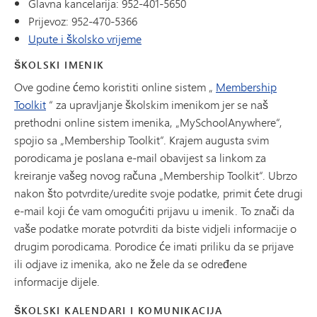
Glavna kancelarija: 952-401-5650
Prijevoz: 952-470-5366
Upute i školsko vrijeme
ŠKOLSKI IMENIK
Ove godine ćemo koristiti online sistem „
Membership
Toolkit
“ za upravljanje školskim imenikom jer se naš
prethodni online sistem imenika, „MySchoolAnywhere“,
spojio sa „Membership Toolkit“. Krajem augusta svim
porodicama je poslana e-mail obavijest sa linkom za
kreiranje vašeg novog računa „Membership Toolkit“. Ubrzo
nakon što potvrdite/uredite svoje podatke, primit ćete drugi
e-mail koji će vam omogućiti prijavu u imenik. To znači da
vaše podatke morate potvrditi da biste vidjeli informacije o
drugim porodicama. Porodice će imati priliku da se prijave
ili odjave iz imenika, ako ne žele da se određene
informacije dijele.
ŠKOLSKI KALENDARI I KOMUNIKACIJA