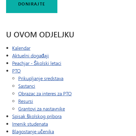
DONIRAJTE
U OVOM ODJELJKU
Kalendar
Aktuelni događaji
(otvara se u novom prozoru/kartici)
Peachjar - Školski letaci
PTO
Prikupljanje sredstava
Sastanci
Obrazac za interes za PTO
Resursi
Grantovi za nastavnike
Spisak školskog pribora
Imenik studenata
Blagostanje učenika