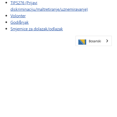
TIPS276 (Prijavi
diskriminaciju/maltretiranje/uznemiravanje)
Volonter
Godišnjak
(otvara se u novom prozoru/kar
Smjernice za dolazak/odlazak
Bosanski
POSJETITE NAS
Javna škola Minnetonka
5621 Županijski put 101
Minnetonka,
MN
55345