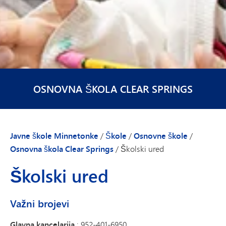
OSNOVNA ŠKOLA CLEAR SPRINGS
Javne škole Minnetonke
/
Škole
/
Osnovne škole
/
Osnovna škola Clear Springs
/
Školski ured
Školski ured
Važni brojevi
Glavna kancelarija
: 952-401-6950