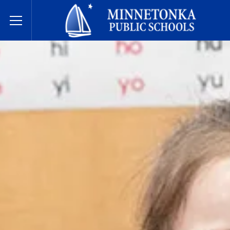
Javne škole Minnetonke
Toggle Menu