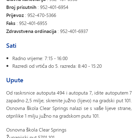
Broj prisutnih
: 952-401-6954
Prijevoz
: 952-470-5366
Faks
: 952-401-6955
Zdravstvena ordinacija
: 952-401-6937
Sati
Radno vrijeme: 7:15 - 16:00
Razredi od vrtića do 5. razreda: 8:40 - 15:20
Upute
Od raskrsnice autoputa 494 i autoputa 7, idite autoputem 7
zapadno 2,5 milje; skrenite južno (lijevo) na gradski put 101.
Osnovna škola Clear Springs nalazi se s vaše lijeve strane,
otprilike 1 milju južno na gradskom putu 101.
Osnovna škola Clear Springs
Županijski put 5701 101