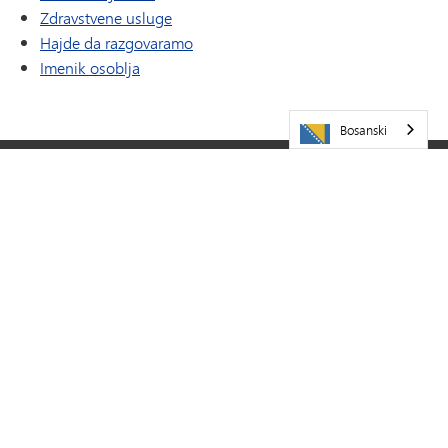
Zdravstvene usluge
Hajde da razgovaramo
Imenik osoblja
Bosanski
POSJETITE NAS
Javna škola Minnetonka
5621 Županijski put 101
Minnetonka,
MN
55345
952-401-5000