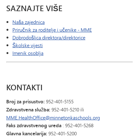
SAZNAJTE VIŠE
Naša zajednica
Priručnik za roditelje i učenike - MME
Dobrodošlica direktora/direktorice
Školske vijesti
Imenik osoblja
KONTAKTI
Broj za prisustvo:
952-401-5155
Zdravstvena služba:
952-401-5210 ili
MME.HealthOffice@minnetonkaschools.org
Faks zdravstvenog ureda
: 952-401-5268
Glavna kancelarija:
952-401-5200