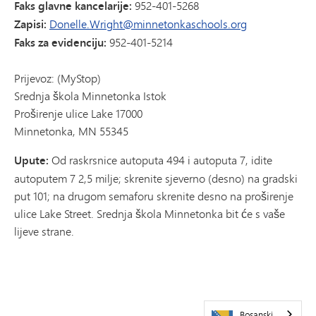
Faks glavne kancelarije:
952-401-5268
Zapisi:
Donelle.Wright@minnetonkaschools.org
Faks za evidenciju:
952-401-5214
Prijevoz: (MyStop)
Srednja škola Minnetonka Istok
Proširenje ulice Lake 17000
Minnetonka, MN 55345
Upute:
Od raskrsnice autoputa 494 i autoputa 7, idite
autoputem 7 2,5 milje; skrenite sjeverno (desno) na gradski
put 101; na drugom semaforu skrenite desno na proširenje
ulice Lake Street. Srednja škola Minnetonka bit će s vaše
lijeve strane.
Bosanski