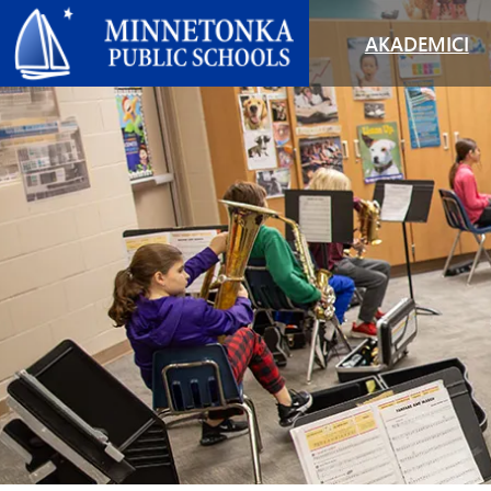
Javne škole Minnetonke
AKADEMICI
PROGRAMI OKRUGA
ŠIROM OKRUGA
OBRAZOVANJE U ZAJEDNICI
LIDERSTVO
Napredno učenje
Proslava izvrsnosti
Predškolska ustanova Minnetonka
Godišnji izvještaj
i ECFE
Računarstvo i kodiranje
Proslava službe
Politike okruga
Istraživači (čuvanje djece)
Digitalno zdravlje i blagostanje
Obrazovanje u zajednici
Školski odbor
Mladost
Uronjenje u jezik
Roditeljstvo sa svrhom
Nadzornik
Programi za odrasle
Muzičke opcije
Za događaj "Zelenija dobra
O ŠKOLAMA MINNETONKE
ponovna upotreba i recikliranje"
Događaji
Navigator program
(otvara se u novom pro
Mapa okruga
Tonka služi
OLWEUS Prevencija maltretiranja
Misija, uvjerenja i vizija
Tonka Online
OSNOVNA ŠKOLA
Priručnici za roditelje i učenike
Okružni hor
Ponosne tačke
Tonka podučavanje
Imenik osoblja
Obogaćivanje mladih
Rekreacija za mlade