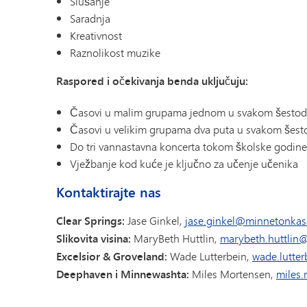
Slušanje
Saradnja
Kreativnost
Raznolikost muzike
Raspored i očekivanja benda uključuju:
Časovi u malim grupama jednom u svakom šestod
Časovi u velikim grupama dva puta u svakom šes
Do tri vannastavna koncerta tokom školske godine
Vježbanje kod kuće je ključno za učenje učenika
Kontaktirajte nas
Clear Springs:
Jase Ginkel,
jase.ginkel@minnetonkas
Slikovita visina:
MaryBeth Huttlin,
marybeth.huttlin
Excelsior & Groveland:
Wade Lutterbein,
wade.lutte
Deephaven i Minnewashta:
Miles Mortensen,
miles