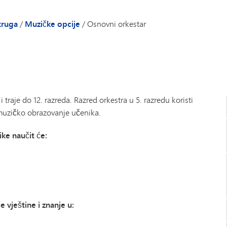
kruga
/
Muzičke opcije
/
Osnovni orkestar
 traje do 12. razreda. Razred orkestra u 5. razredu koristi
 muzičko obrazovanje učenika.
ke naučit će:
e vještine i znanje u: