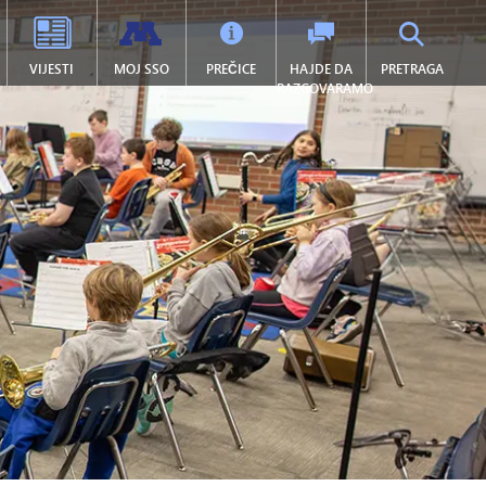
VIJESTI
MOJ SSO
PREČICE
HAJDE DA
PRETRAGA
RAZGOVARAMO
ETIKA U SREDNJIM ŠKOLAMA
SREDNJA ŠKOLA (9-12)
TRANZICIJSKO OBRAZOVANJE
PROGRAMI
ndari
Akademske počasti
SAIL program tranzicije
Informacije o iPadu 1:1
žaji
Napredni plasman (AP)
Član 504
E-UČENJE
novom prozoru/kartici)
o postavljana pitanja
Vrhnji kamen
Sprečavanje maltretiranja
Tonka Online
akt
Likovne umjetnosti
Digitalno zdravlje i blagostanje
(otvara se u novom prozoru/kartici)
stracija
Uslovi za diplomiranje
Učenik engleskog jezika (EL)
t
Međunarodna matura (IB)
Zdravstvene usluge
tske novosti
Međunarodne studije
Vezan za kuću
nice
Uronjenje u jezik (9-12)
McKinney-Vento studenti koji
i)
ispunjavaju uslove
Istraživanje Minnetonke
ci)
Program obrazovanja američkih
MOMENTUM: Avijacija,
Indijanaca Minnetonka
Automobilska industrija,
Građevinarstvo
Specijalno obrazovanje
Projekt Predvodi Put
Naslov I