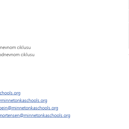
nevnom ciklusu
todnevnom ciklusu
chools.org
@minnetonkaschools.org
rbein@minnetonkaschools.org
.mortensen@minnetonkaschools.org