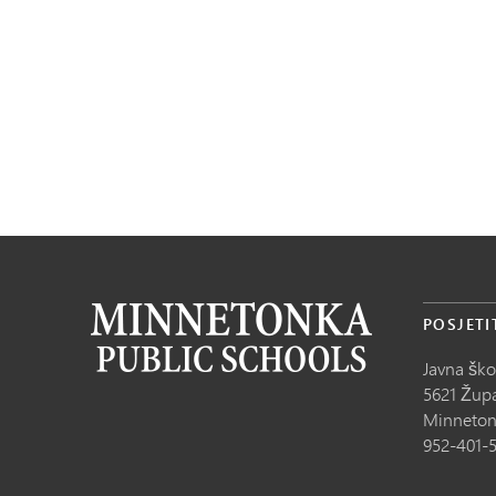
POSJETI
Javna šk
5621 Župa
Minneton
952-401-