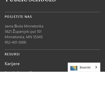
POSJETITE NAS
Javna škola Minnetonka
5621 Županijski put 101
Minnetonka,
MN
55345
952-401-5000
RESURSI
Karijere
Bosanski
Podijelite priču
Zahtjevi za ažuriranje web stranice
Kontaktirajte nas
Mapa sajta