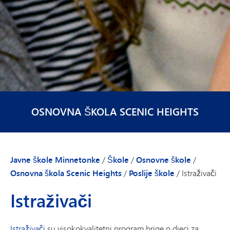
OSNOVNA ŠKOLA SCENIC HEIGHTS
Javne škole Minnetonke
/
Škole
/
Osnovne škole
/
Osnovna škola Scenic Heights
/
Poslije škole
/
Istraživači
Istraživači
Istraživači
su visokokvalitetni program brige o djeci za