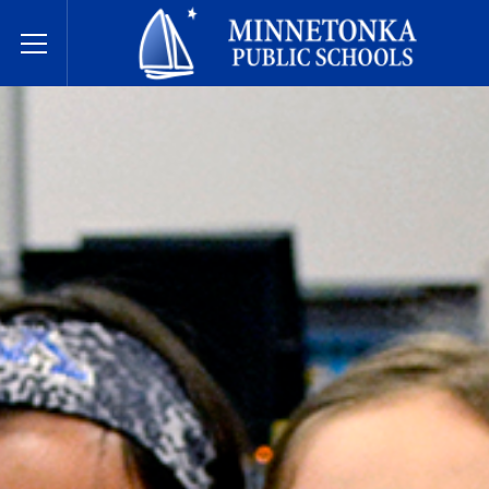
Javne škole Minnetonke
Toggle Menu