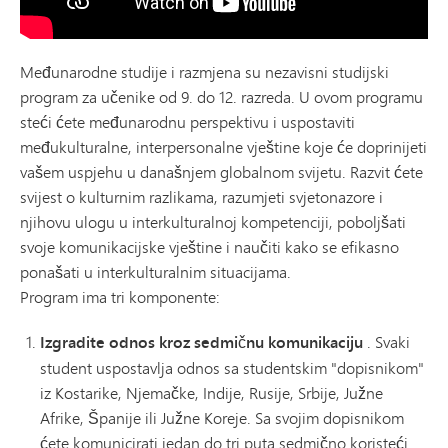
Međunarodne studije i razmjena su nezavisni studijski
program za učenike od 9. do 12. razreda. U ovom programu
steći ćete međunarodnu perspektivu i uspostaviti
međukulturalne, interpersonalne vještine koje će doprinijeti
vašem uspjehu u današnjem globalnom svijetu. Razvit ćete
svijest o kulturnim razlikama, razumjeti svjetonazore i
njihovu ulogu u interkulturalnoj kompetenciji, poboljšati
svoje komunikacijske vještine i naučiti kako se efikasno
ponašati u interkulturalnim situacijama.
Program ima tri komponente:
Izgradite odnos kroz sedmičnu komunikaciju
. Svaki
student uspostavlja odnos sa studentskim "dopisnikom"
iz Kostarike, Njemačke, Indije, Rusije, Srbije, Južne
Afrike, Španije ili Južne Koreje. Sa svojim dopisnikom
ćete komunicirati jedan do tri puta sedmično koristeći