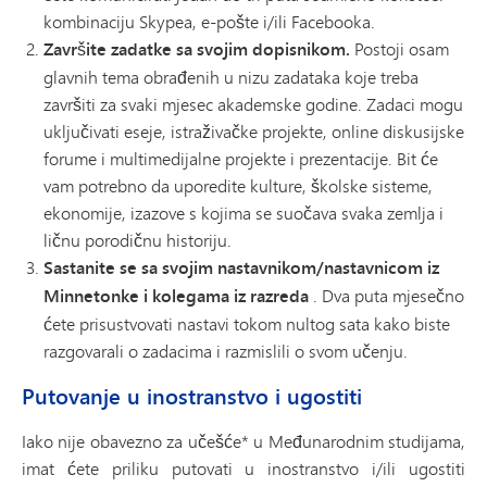
kombinaciju Skypea, e-pošte i/ili Facebooka.
Završite zadatke sa svojim dopisnikom.
Postoji osam
glavnih tema obrađenih u nizu zadataka koje treba
završiti za svaki mjesec akademske godine. Zadaci mogu
uključivati ​​eseje, istraživačke projekte, online diskusijske
forume i multimedijalne projekte i prezentacije. Bit će
vam potrebno da uporedite kulture, školske sisteme,
ekonomije, izazove s kojima se suočava svaka zemlja i
ličnu porodičnu historiju.
Sastanite se sa svojim nastavnikom/nastavnicom iz
Minnetonke i kolegama iz razreda
. Dva puta mjesečno
ćete prisustvovati nastavi tokom nultog sata kako biste
razgovarali o zadacima i razmislili o svom učenju.
Putovanje u inostranstvo i ugostiti
Iako nije obavezno za učešće* u Međunarodnim studijama,
imat ćete priliku putovati u inostranstvo i/ili ugostiti