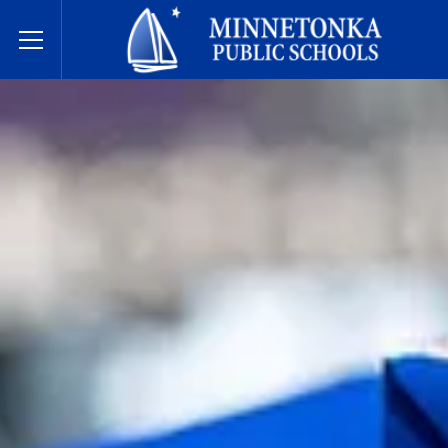
Javne škole Minnetonke
Toggle Menu