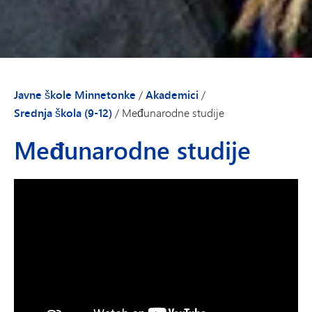
Javne škole Minnetonke
/
Akademici
/
Srednja škola (9-12)
/
Međunarodne studije
Međunarodne studije