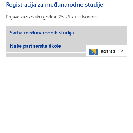
Registracija za međunarodne studije
Prijave za školsku godinu 25-26 su zatvorene.
Svrha međunarodnih studija
Naše partnerske škole
Bosanski
Videozapisi
Šta kažu naši studenti
Nastavnici iz Minnetonke u programu
KONTAKT
Alex Hinseth
Pomoćnik direktora
alex.hinseth@minnetonkaschools.org