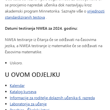
se procijenio napredak učenika dok nastavljaju kroz
akademski program Minnetonka. Saznajte više o
vrijednosti
standardiziranih testova
.
Datumi testiranja NWEA za 2024. godinu:
NWEA testiranje iz čitanja će se održavati na časovima
jezika, a NWEA testiranje iz matematike će se održavati na
časovima matematike.
Uskoro.
U OVOM ODJELJKU
Kalendar
Katalog kurseva
(otvara s
Informacije za roditelje dolaznih učenika 6. razreda
Laboratorija za učenje
(otvara se u novom prozoru/kartici)
Peachjar - Školski letaci