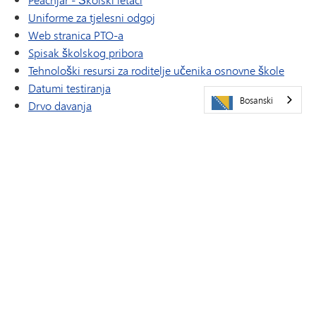
Uniforme za tjelesni odgoj
(otvara se u novom prozoru/kartici)
Web stranica PTO-a
Spisak školskog pribora
Tehnološki resursi za roditelje učenika osnovne škole
Datumi testiranja
Bosanski
Drvo davanja
TIPS276 (Prijavi
diskriminaciju/maltretiranje/uznemiravanje)
(otvara se u novom prozoru/kartici)
Narudžbe godišnjaka
WEB STRANICA ZA TESTIRANJE I
PROCJENU