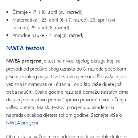
Čitanje - 17. i 18. april (svi razredi)
Matematika - 25. april (6. i 7. razred), 26. april (svi
razredi), 29. april (8. razred)
Prirodne nauke - 2. maj (8. razred)
NWEA testovi
NWEA procjena
je test na nivou cijelog okruga koji se
provodi od predškolskog uzrasta do 8. razreda početkom
jeseni i svakog maja. Ovi testovi mjere ono što vaše dijete
već zna iz matematike i čitanja i ono što vaše dijete još
treba naučiti. Svake godine rezultati pomažu nastavnicima
da usmjere nastavu prema "upravo pravom" nivou učenja
vašeg djeteta. Majski testovi procjenjuju akademski
napredak svakog djeteta tokom godine. Saznajte više o
NWEA procjeni
.
Oba testa su važne mjere odgovornosti za osoblje kako bi