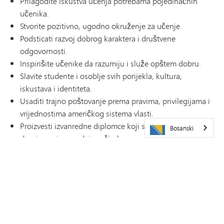
Prilagodite iskustva učenja potrebama pojedinačnih
učenika.
Stvorite pozitivno, ugodno okruženje za učenje.
Podsticati razvoj dobrog karaktera i društvene
odgovornosti.
Inspirišite učenike da razumiju i služe opštem dobru.
Slavite studente i osoblje svih porijekla, kultura,
iskustava i identiteta.
Usaditi trajno poštovanje prema pravima, privilegijama i
vrijednostima američkog sistema vlasti.
Proizvesti izvanredne diplomce koji su spremni da
Bosanski
doprinesu i napreduju u širokom spektru budućih
aktivnosti i da se uključe u cjeloživotno učenje.
Zaslužite i održite široku podršku zajednice.
PREUZMITE DOKUMENT NAŠA VIZIJA