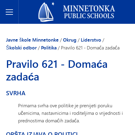
Javne škole Minnetonke
Toggle Menu
Javne škole Minnetonke
/
Okrug
/
Liderstvo
/
Školski odbor
/
Politika
/
Pravilo 621 - Domaća zadaća
Pravilo 621 - Domaća
zadaća
SVRHA
Primarna svrha ove politike je prenijeti poruku
učenicima, nastavnicima i roditeljima o vrijednosti i
prednostima domaćih zadaća.
OPŠTA IZJAVA O POLITICI