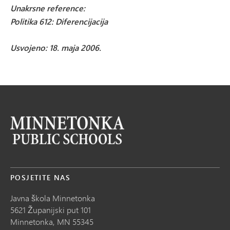
Unakrsne reference:
Politika 612: Diferencijacija
Usvojeno: 18. maja 2006.
POSJETITE NAS
Javna škola Minnetonka
5621 Županijski put 101
Minnetonka,
MN
55345