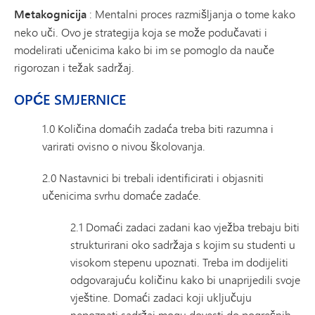
Metakognicija
: Mentalni proces razmišljanja o tome kako
neko uči. Ovo je strategija koja se može podučavati i
modelirati učenicima kako bi im se pomoglo da nauče
rigorozan i težak sadržaj.
OPĆE SMJERNICE
1.0 Količina domaćih zadaća treba biti razumna i
varirati ovisno o nivou školovanja.
2.0 Nastavnici bi trebali identificirati i objasniti
učenicima svrhu domaće zadaće.
2.1 Domaći zadaci zadani kao vježba trebaju biti
strukturirani oko sadržaja s kojim su studenti u
visokom stepenu upoznati. Treba im dodijeliti
odgovarajuću količinu kako bi unaprijedili svoje
vještine. Domaći zadaci koji uključuju
nepoznati sadržaj mogu dovesti do pogrešnih