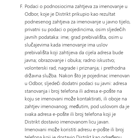
Podaci o podnosiocima zahtjeva za imenovanje u
Odbor, koje je Distrikt prikupio kao rezultat
podnesenog zahtjeva za imenovanje u javno tijelo,
privatni su podaci o pojedincima, osim sljedećih
javnih podataka: ime; grad prebivališta, osim u
slučajevima kada imenovanje ima uslov
prebivališta koji zahtijeva da cijela adresa bude
javna; obrazovanje i obuka; radno iskustvo;
volonterski rad; nagrade i priznanja; i prethodna
državna služba. Nakon što je pojedinac imenovan
u Odbor, sljedeći dodatni podaci su javni: adresa
stanovanja i broj telefona ili adresa e-pošte na
koju se imenovani može kontaktirati, ili oboje na
zahtjev imenovanog; međutim, pod uslovom da je
svaka adresa e-pošte ili broj telefona koji je
Distrikt dostavio imenovanom licu javan.
Imenovani može koristiti adresu e-pošte ili broj
telefona koji je dostavio Distrikt kao određenu