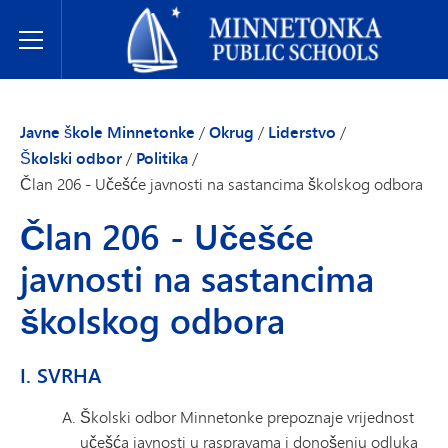
Javne škole Minnetonke
Toggle Menu
Javne škole Minnetonke
/
Okrug
/
Liderstvo
/
Školski odbor
/
Politika
/
Član 206 - Učešće javnosti na sastancima školskog odbora
Član 206 - Učešće
javnosti na sastancima
školskog odbora
I. SVRHA
Školski odbor Minnetonke prepoznaje vrijednost
učešća javnosti u raspravama i donošenju odluka