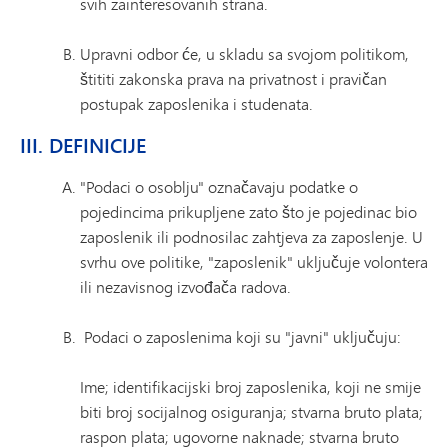
svih zainteresovanih strana.
Upravni odbor će, u skladu sa svojom politikom,
štititi zakonska prava na privatnost i pravičan
postupak zaposlenika i studenata.
III. DEFINICIJE
"Podaci o osoblju" označavaju podatke o
pojedincima prikupljene zato što je pojedinac bio
zaposlenik ili podnosilac zahtjeva za zaposlenje. U
svrhu ove politike, "zaposlenik" uključuje volontera
ili nezavisnog izvođača radova.
Podaci o zaposlenima koji su "javni" uključuju:
Ime; identifikacijski broj zaposlenika, koji ne smije
biti broj socijalnog osiguranja; stvarna bruto plata;
raspon plata; ugovorne naknade; stvarna bruto