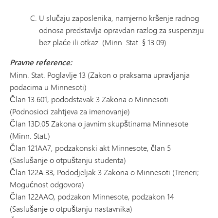
U slučaju zaposlenika, namjerno kršenje radnog
odnosa predstavlja opravdan razlog za suspenziju
bez plaće ili otkaz. (Minn. Stat. § 13.09)
Pravne reference:
Minn. Stat. Poglavlje 13 (Zakon o praksama upravljanja
podacima u Minnesoti)
Član 13.601, pododstavak 3 Zakona o Minnesoti
(Podnosioci zahtjeva za imenovanje)
Član 13D.05 Zakona o javnim skupštinama Minnesote
(Minn. Stat.)
Član 121AA7, podzakonski akt Minnesote, član 5
(Saslušanje o otpuštanju studenta)
Član 122A.33, Pododjeljak 3 Zakona o Minnesoti (Treneri;
Mogućnost odgovora)
Član 122AAO, podzakon Minnesote, podzakon 14
(Saslušanje o otpuštanju nastavnika)