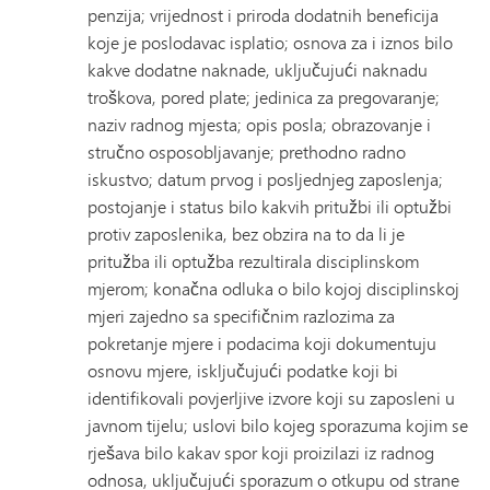
penzija; vrijednost i priroda dodatnih beneficija
koje je poslodavac isplatio; osnova za i iznos bilo
kakve dodatne naknade, uključujući naknadu
troškova, pored plate; jedinica za pregovaranje;
naziv radnog mjesta; opis posla; obrazovanje i
stručno osposobljavanje; prethodno radno
iskustvo; datum prvog i posljednjeg zaposlenja;
postojanje i status bilo kakvih pritužbi ili optužbi
protiv zaposlenika, bez obzira na to da li je
pritužba ili optužba rezultirala disciplinskom
mjerom; konačna odluka o bilo kojoj disciplinskoj
mjeri zajedno sa specifičnim razlozima za
pokretanje mjere i podacima koji dokumentuju
osnovu mjere, isključujući podatke koji bi
identifikovali povjerljive izvore koji su zaposleni u
javnom tijelu; uslovi bilo kojeg sporazuma kojim se
rješava bilo kakav spor koji proizilazi iz radnog
odnosa, uključujući sporazum o otkupu od strane