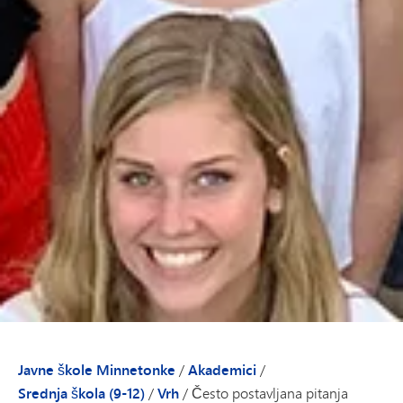
Javne škole Minnetonke
/
Akademici
/
Srednja škola (9-12)
/
Vrh
/
Često postavljana pitanja