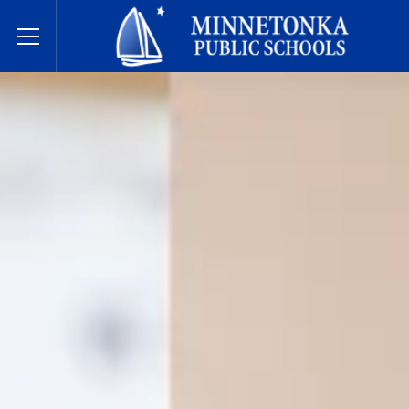
Javne škole Minnetonke
Toggle Menu