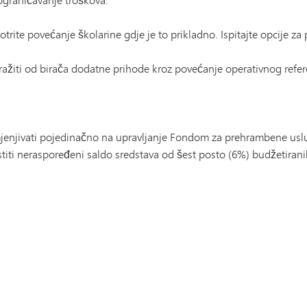
otrite povećanje školarine gdje je to prikladno. Ispitajte opcije za
žiti od birača dodatne prihode kroz povećanje operativnog refere
rimjenjivati ​​pojedinačno na upravljanje Fondom za prehrambene 
titi neraspoređeni saldo sredstava od šest posto (6%) budžetira