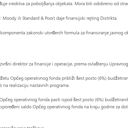
uje sredstva za poboljšanja objekata. Mora biti odobreno od stra
 Moody ili Standard & Poor) daje finansijski rejting Distrikta.
 komponenta zakonski utvrđenih formula za finansiranje javnog 
 izvršni direktor za finansije i operacije, prema ovlaštenju Upravno
etu Općeg operativnog fonda približi šest posto (6%) budžetiranih
i na realizaciju nastavnih programa.
Općeg operativnog fonda pasti ispod šest posto (6%) budžetiranih
eraspoređeni saldo Općeg operativnog fonda na kraju godine za d
ograničavanje troškova.