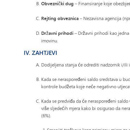
Obveznički dug
– Finansiranje koje obezbjeđ
Rejting obveznica
– Nezavisna agencija (npr.
Državni prihodi
– Državni prihodi kao jedna
imovinu.
IV. ZAHTJEVI
Dodijeljena stanja će odrediti nadzornik i/ili
Kada se neraspoređeni saldo sredstava u budž
kontrole budžeta koje neće negativno utjecat
Kada se predviđa da će neraspoređeni saldo 
više sljedećih mjera kako bi osigurao da n
(6%).
Smanjiti troškove kroz primjenu mjera za 