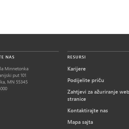
TE NAS
RESURSI
Karijere
ola Minnetonka
nijski put 101
Podijelite priču
ka,
MN
55345
5000
Zahtjevi za ažuriranje we
stranice
Kontaktirajte nas
Mapa sajta