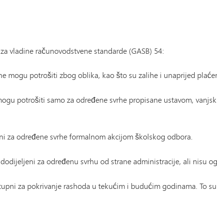
r za vladine računovodstvene standarde (GASB) 54:
 ne mogu potrošiti zbog oblika, kao što su zalihe i unaprijed plaćen
 mogu potrošiti samo za određene svrhe propisane ustavom, vanjsk
eni za određene svrhe formalnom akcijom školskog odbora.
 dodijeljeni za određenu svrhu od strane administracije, ali nisu og
tupni za pokrivanje rashoda u tekućim i budućim godinama. To su re