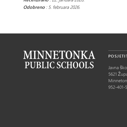
Odobreno
: 5. februara 2026.
POSJETI
Javna šk
5621 Župa
Minneton
952-401-