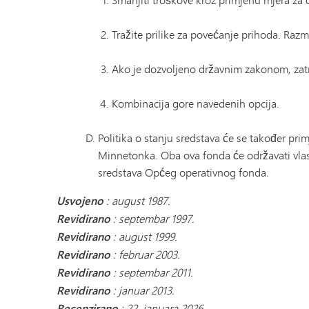
Tražite prilike za povećanje prihoda. Razm
Ako je dozvoljeno državnim zakonom, zatra
Kombinacija gore navedenih opcija.
Politika o stanju sredstava će se također p
Minnetonka. Oba ova fonda će održavati vlas
sredstava Općeg operativnog fonda.
Usvojeno
: august 1987.
Revidirano
: septembar 1997.
Revidirano
: august 1999.
Revidirano
: februar 2003.
Revidirano
: septembar 2011.
Revidirano
: januar 2013.
Recenzirano
: 22. januara 2026.