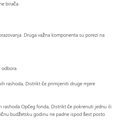
ne birača.
obrazovanja. Druga važna komponenta su porezi na
g odbora.
 rashoda, Distrikt će primijeniti druge mjere
 rashoda Općeg fonda, Distrikt će pokrenuti jednu ili
otičnu budžetsku godinu ne padne ispod šest posto