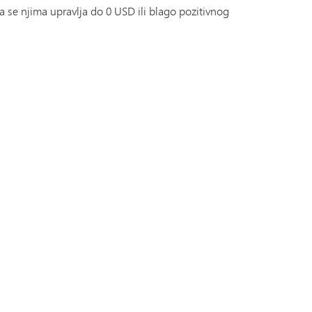
Dnevnik skipera | Katalog kurseva
Naslov IX
a se njima upravlja do 0 USD ili blago pozitivnog
MHS-a
SAIL program tranzicije
Tonka Online (Dodatno)
Vodič za blagostanje
PREDNOST
Svjetski jezici