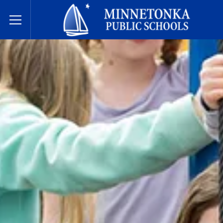
Javne škole Minnetonke
Toggle Menu