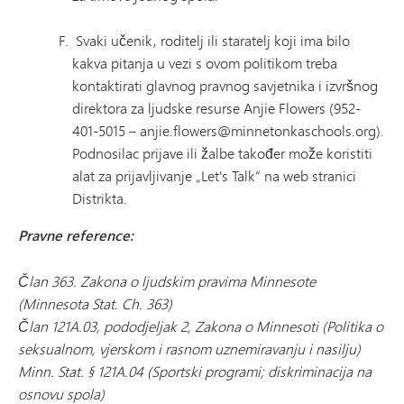
Svaki učenik, roditelj ili staratelj koji ima bilo
kakva pitanja u vezi s ovom politikom treba
kontaktirati glavnog pravnog savjetnika i izvršnog
direktora za ljudske resurse Anjie Flowers (952-
401-5015 – anjie.flowers@minnetonkaschools.org).
Podnosilac prijave ili žalbe također može koristiti
alat za prijavljivanje „Let's Talk“ na web stranici
Distrikta.
Pravne reference:
Član 363. Zakona o ljudskim pravima Minnesote
(Minnesota Stat. Ch. 363)
Član 121A.03, pododjeljak 2, Zakona o Minnesoti (Politika o
seksualnom, vjerskom i rasnom uznemiravanju i nasilju)
Minn. Stat. § 121A.04 (Sportski programi; diskriminacija na
osnovu spola)