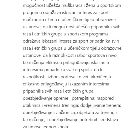
mogućnost učešća muškaraca i žena u sportskom
programu odražava iskazani interes za sport
muškaraca i žena u učeničkom tijelu obrazovne
ustanove; da li mogućnost učešća pripadnika svih
rasa i etničkih grupa u sportskom programu
odražava iskazani interes za sport pripadnika svih
rasa i etničkih grupa u učeničkom tijelu obrazovne
ustanove; da li raznolikost i izbor sportova i nivoi
takmičenja efikasno prilagođavaju iskazanim
interesima pripadnika svakog spola; da li
raznolikost i izbor sportova i nivoi takmičenja
efikasno prilagođavaju iskazanim interesima
pripadnika svih rasa i etničkih grupa;
obezbjeđivanje opreme i potrepština; raspored
utakmica i vremena treninga; dodjeljivanje trenera;
obezbjeđivanje svlačionica; objekata za trening i
takmičenje; i obezbjeđivanje potrebnih sredstava
za timove jednog spola.