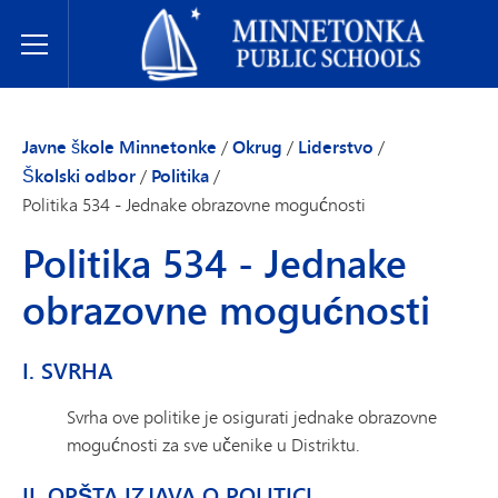
Javne škole Minnetonke
Toggle Menu
Javne škole Minnetonke
/
Okrug
/
Liderstvo
/
Školski odbor
/
Politika
/
Politika 534 - Jednake obrazovne mogućnosti
Politika 534 - Jednake
obrazovne mogućnosti
I. SVRHA
Svrha ove politike je osigurati jednake obrazovne
mogućnosti za sve učenike u Distriktu.
II. OPŠTA IZJAVA O POLITICI