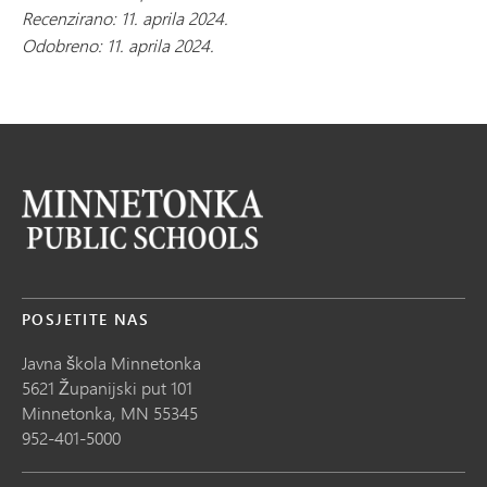
Recenzirano: 11. aprila 2024.
Odobreno: 11. aprila 2024.
POSJETITE NAS
Javna škola Minnetonka
5621 Županijski put 101
Minnetonka,
MN
55345
952-401-5000