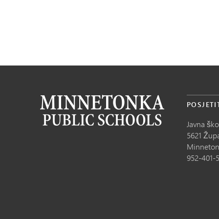
POSJETI
Javna šk
5621 Župa
Minneton
952-401-