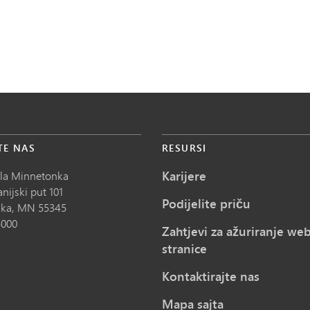
TE NAS
RESURSI
Karijere
ola Minnetonka
nijski put 101
Podijelite priču
ka,
MN
55345
5000
Zahtjevi za ažuriranje we
stranice
Kontaktirajte nas
Mapa sajta