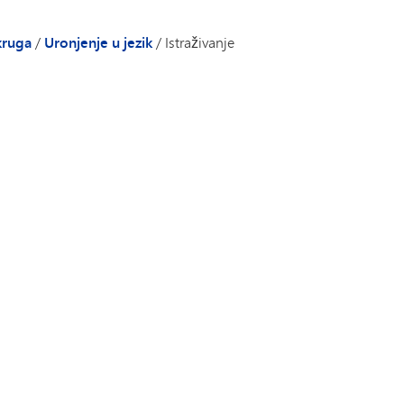
kruga
/
Uronjenje u jezik
/
Istraživanje