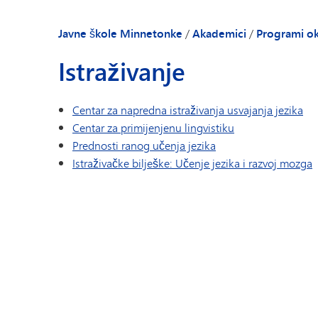
Javne škole Minnetonke
/
Akademici
/
Programi o
Istraživanje
Centar za napredna istraživanja usvajanja jezika
Centar za primijenjenu lingvistiku
Prednosti ranog učenja jezika
Istraživačke bilješke: Učenje jezika i razvoj mozga