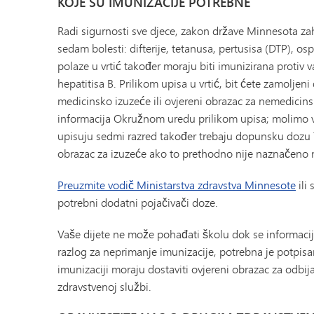
KOJE SU IMUNIZACIJE POTREBNE
Radi sigurnosti sve djece, zakon države Minnesota zah
sedam bolesti: difterije, tetanusa, pertusisa (DTP), os
polaze u vrtić također moraju biti imunizirana protiv va
hepatitisa B. Prilikom upisa u vrtić, bit ćete zamoljeni
medicinsko izuzeće ili ovjereni obrazac za nemedicins
informacija Okružnom uredu prilikom upisa; molimo vas
upisuju sedmi razred također trebaju dopunsku dozu T
obrazac za izuzeće ako to prethodno nije naznačeno 
Preuzmite vodič Ministarstva zdravstva Minnesote
ili 
potrebni dodatni pojačivači doze.
Vaše dijete ne može pohađati školu dok se informacije
razlog za neprimanje imunizacije, potrebna je potpisana
imunizaciji moraju dostaviti ovjereni obrazac za odbija
zdravstvenoj službi.