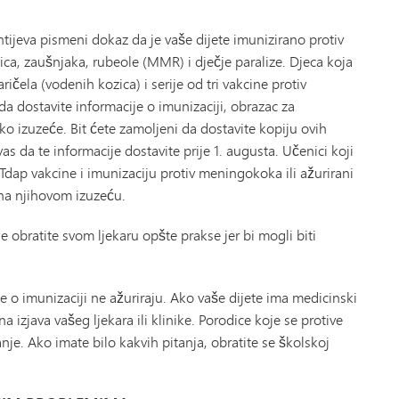
tijeva pismeni dokaz da je vaše dijete imunizirano protiv
pica, zaušnjaka, rubeole (MMR) i dječje paralize. Djeca koja
ričela (vodenih kozica) i serije od tri vakcine protiv
 da dostavite informacije o imunizaciji, obrazac za
ko izuzeće. Bit ćete zamoljeni da dostavite kopiju ovih
 da te informacije dostavite prije 1. augusta. Učenici koji
dap vakcine i imunizaciju protiv meningokoka ili ažurirani
na njihovom izuzeću.
se obratite svom ljekaru opšte prakse jer bi mogli biti
 o imunizaciji ne ažuriraju. Ako vaše dijete ima medicinski
 izjava vašeg ljekara ili klinike. Porodice koje se protive
nje. Ako imate bilo kakvih pitanja, obratite se školskoj