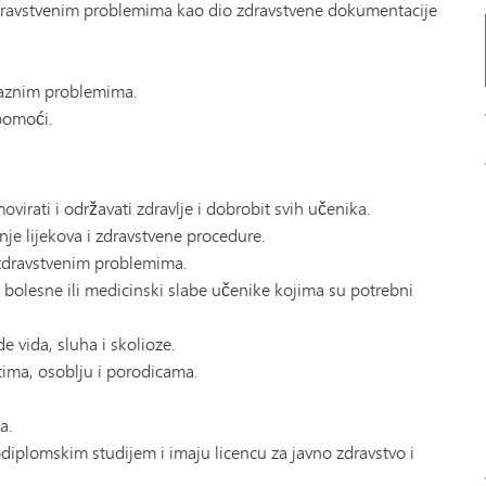
dravstvenim problemima kao dio zdravstvene dokumentacije
raznim problemima.
 pomoći.
irati i održavati zdravlje i dobrobit svih učenika.
nje lijekova i zdravstvene procedure.
a zdravstvenim problemima.
o bolesne ili medicinski slabe učenike kojima su potrebni
de vida, sluha i skolioze.
tima, osoblju i porodicama.
a.
diplomskim studijem i imaju licencu za javno zdravstvo i