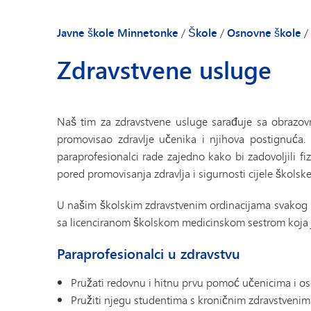
Naša zajednica
Priručnik za rodi
Javne škole Minnetonke
/
Škole
/
Osnovne škole
/
Dobrodošlica dir
Zdravstvene usluge
Školske vijesti
Imenik osoblja
Naš tim za zdravstvene usluge sarađuje sa obrazov
promovisao zdravlje učenika i njihova postignuća. 
paraprofesionalci rade zajedno kako bi zadovoljili fi
pored promovisanja zdravlja i sigurnosti cijele školske
U našim školskim zdravstvenim ordinacijama svakog uč
sa licenciranom školskom medicinskom sestrom koja je
Paraprofesionalci u zdravstvu
Pružati redovnu i hitnu prvu pomoć učenicima i oso
Pružiti njegu studentima s kroničnim zdravstvenim