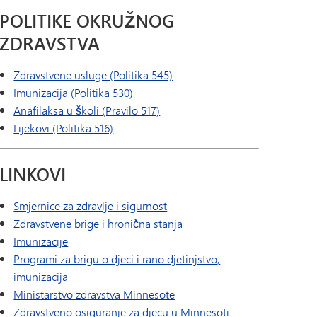
POLITIKE OKRUŽNOG
ZDRAVSTVA
Zdravstvene usluge (Politika 545)
Imunizacija (Politika 530)
Anafilaksa u školi (Pravilo 517)
Lijekovi (Politika 516)
LINKOVI
Smjernice za zdravlje i sigurnost
Zdravstvene brige i hronična stanja
Imunizacije
Programi za brigu o djeci i rano djetinjstvo,
imunizacija
Ministarstvo zdravstva Minnesote
Zdravstveno osiguranje za djecu u Minnesoti