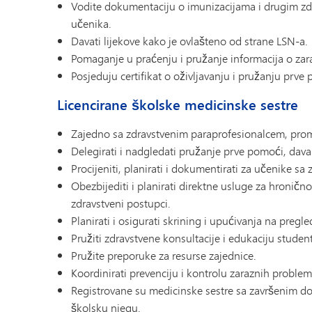
Vodite dokumentaciju o imunizacijama i drugim z
učenika.
Davati lijekove kako je ovlašteno od strane LSN-a.
Pomaganje u praćenju i pružanje informacija o za
Posjeduju certifikat o oživljavanju i pružanju prve
Licencirane školske medicinske sestre
Zajedno sa zdravstvenim paraprofesionalcem, promov
Delegirati i nadgledati pružanje prve pomoći, dava
Procijeniti, planirati i dokumentirati za učenike s
Obezbijediti i planirati direktne usluge za hroničn
zdravstveni postupci.
Planirati i osigurati skrining i upućivanja na pregle
Pružiti zdravstvene konsultacije i edukaciju studen
Pružite preporuke za resurse zajednice.
Koordinirati prevenciju i kontrolu zaraznih problem
Registrovane su medicinske sestre sa završenim do
školsku njegu.