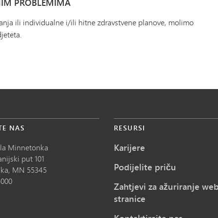
NIM PROBLEMIMA
anja ili individualne i/ili hitne zdravstvene planove, molimo
jeteta.
TE NAS
RESURSI
Karijere
ola Minnetonka
nijski put 101
Podijelite priču
ka,
MN
55345
5000
Zahtjevi za ažuriranje we
stranice
Kontaktirajte nas