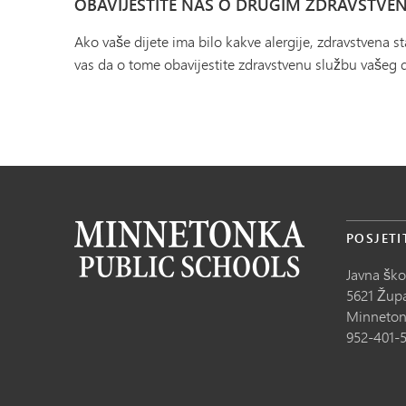
OBAVIJESTITE NAS O DRUGIM ZDRAVSTVE
Ako vaše dijete ima bilo kakve alergije, zdravstvena st
vas da o tome obavijestite zdravstvenu službu vašeg d
POSJETI
Javna šk
5621 Župa
Minneton
952-401-