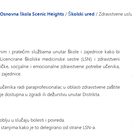
Nakon škole
Kalen
telje i učenike - Osnovna škola Scenic Heights
Istraživači
Peachj
Osnovna škola Scenic Heights
/
Školski ured
/
Zdravstvene usl
ektora/direktorice
Rodite
Spisak
Imeni
Blago
nim i pratećim službama unutar škole i zajednice kako bi
TIPS27
Licencirane školske medicinske sestre (LSN) i zdravstveni
zičke, socijalne i emocionalne zdravstvene potrebe učenika,
 zajednice.
enika radi paraprofesionalac u oblasti zdravstvene zaštite
 dostupna u zgradi ili dežurstvu unutar Distrikta.
blju u slučaju bolesti i povreda.
 stanjima kako je to delegirano od strane LSN-a.