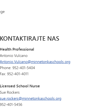
Dnevnik skipera | Katalog kurseva
Naslov IX
dar
Prisutnost
MHS-a
SAIL program tranzicije
(otvara se u novom prozoru/kartici)
ar - Školski letaci
Kontaktirajte nas
uge
Tonka Online (Dodatno)
Vodič za blagostanje
ljsko-učiteljski savez
Zdravstvene usluge
PREDNOST
Svjetski jezici
 školskog pribora
Hajde da razgovaramo
k studenata
KONTAKTIRAJTE NAS
stanje učenika
6 (Prijavi diskriminaciju/maltretiranje/uznemiravanje)
Health Professional
Antonio Vulcano
Antonio.Vulcano@minnetonkaschools.org
Phone: 952-401-5404
Fax: 952-401-4011
Licensed School Nurse
Sue Rockers
sue.rockers@minnetonkaschools.org
952-401-5456