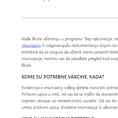
Naše škole učestvuju u programu "Bez vakcinacije, ne
imunizaciji
ili odgovarajuću dokumentaciju kojom se u
potrebne da se osigura da učenik nema zaraznih bolest
imunizacije, molimo vas da zakažete pregled kod svog 
škole.
KOME SU POTREBNE VAKCINE, KADA?
Evidencija o imunizaciji vašeg djeteta mora biti pohra
Prilikom upisa u vrtić, od vas će se tražiti da dostavit
ovjereni obrazac za nemedicinsko izuzeće. Od vas će s
uredu prilikom upisa. Dodatne imunizacije ili ažurira