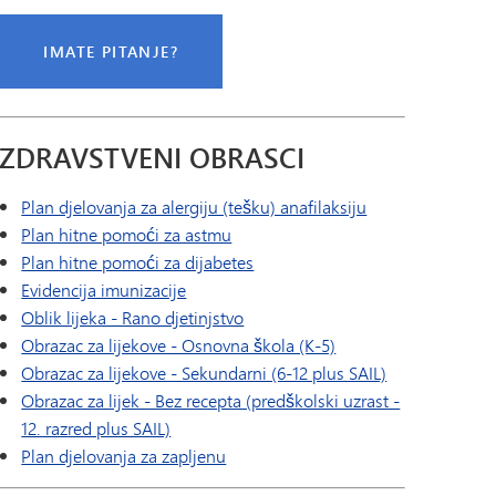
IMATE PITANJE?
ZDRAVSTVENI OBRASCI
Plan djelovanja za alergiju (tešku) anafilaksiju
Plan hitne pomoći za astmu
Plan hitne pomoći za dijabetes
Evidencija imunizacije
Oblik lijeka - Rano djetinjstvo
Obrazac za lijekove - Osnovna škola (K-5)
Obrazac za lijekove - Sekundarni (6-12 plus SAIL)
Obrazac za lijek - Bez recepta (predškolski uzrast -
12. razred plus SAIL)
Plan djelovanja za zapljenu