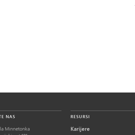
TE NAS
RESURSI
Karijere
ola Minnetonka