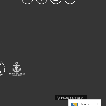
b
Bosanski