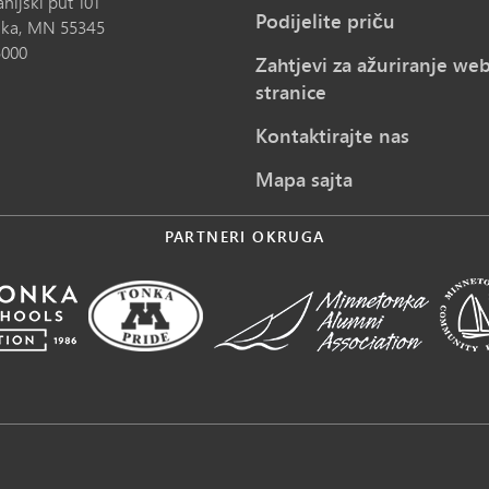
nijski put 101
Podijelite priču
ka,
MN
55345
5000
Zahtjevi za ažuriranje we
stranice
Kontaktirajte nas
Mapa sajta
PARTNERI OKRUGA