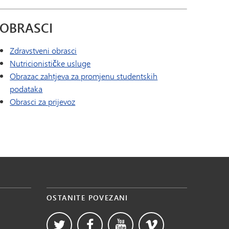
OBRASCI
Zdravstveni obrasci
Nutricionističke usluge
Obrazac zahtjeva za promjenu studentskih
podataka
Obrasci za prijevoz
OSTANITE POVEZANI