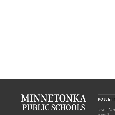
POSJETI
Javna šk