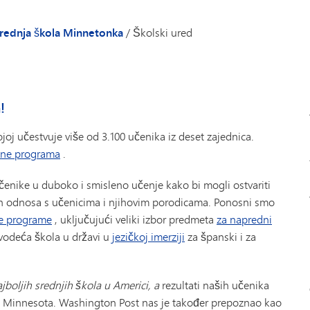
Akademsko savjetovanje
Klubovi navijača
Prisutnost
(otvara se u novom prozoru/kartici)
enja
Savjetnici
Upute za preuzimanje i ostavljanj
Blagajnikov ure
rednja škola Minnetonka
/
Školski ured
elje i učenike
Naš model savjetovanja
Volontiranje roditelja
Registracija aut
(otvara se u novom prozoru/kartici)
 letaci
Planiranje nakon srednje škole
Školski dnevnik ocjena
Kontaktirajte na
ektora/direktorice
Podrška studentima
Zabava za starije osobe
Zdravstvene usl
!
Blagostanje učenika
Skippers Booster Store
Medijski centar 
TIPS276 (Prijavi diskriminaciju/maltretiranje/uznemiravanje)
Parking za stud
joj učestvuje više od 3.100 učenika iz deset zajednica.
ine programa
.
Transkripti
Centar za pisanj
 učenike u duboko i smisleno učenje kako bi mogli ostvariti
ih odnosa s učenicima i njihovim porodicama. Ponosni smo
e programe
, uključujući veliki izbor predmeta
za napredni
vodeća škola u državi u
jezičkoj imerziji
za španski i za
jboljih srednjih škola u Americi, a
rezultati naših učenika
i Minnesota. Washington Post nas je također prepoznao kao