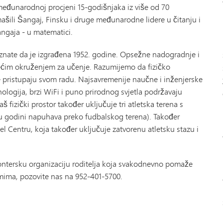
 međunarodnoj procjeni 15-godišnjaka iz više od 70
šili Šangaj, Finsku i druge međunarodne lidere u čitanju i
angaja - u matematici.
znate da je izgrađena 1952. godine. Opsežne nadogradnje i
ećim okruženjem za učenje. Razumijemo da fizičko
je pristupaju svom radu. Najsavremenije naučne i inženjerske
hnologija, brzi WiFi i puno prirodnog svjetla podržavaju
 fizički prostor također uključuje tri atletska terena s
u godini napuhava preko fudbalskog terena). Također
Centru, koja također uključuje zatvorenu atletsku stazu i
olontersku organizaciju roditelja koja svakodnevno pomaže
mima, pozovite nas na 952-401-5700.