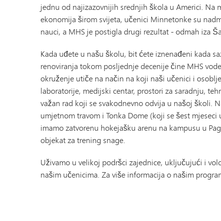
jednu od najizazovnijih srednjih škola u Americi. Na
ekonomija širom svijeta, učenici Minnetonke su nadma
nauci, a MHS je postigla drugi rezultat - odmah iza Š
Kada uđete u našu školu, bit ćete iznenađeni kada sa
renoviranja tokom posljednje decenije čine MHS vod
okruženje utiče na način na koji naši učenici i osobl
laboratorije, medijski centar, prostori za saradnju, te
važan rad koji se svakodnevno odvija u našoj školi. Naš
umjetnom travom i Tonka Dome (koji se šest mjeseci 
imamo zatvorenu hokejašku arenu na kampusu u Pagel 
objekat za trening snage.
Uživamo u velikoj podršci zajednice, uključujući i v
našim učenicima. Za više informacija o našim progra