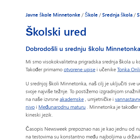
Kalendar
Dnevna obavješt
Javne škole Minnetonke
/
Škole
/
Srednja škola
/
S
Priručnik za rodit
Školski ured
Peachjar - Školski
Dobrodošlica dir
Dobrodošli u srednju školu Minnetonka
Školske vijesti
Profil škole
Mi smo visokokvalitetna prigradska srednja škola u ko
Također primamo
otvorene upise
i učenike
Tonka Onl
Imenik osoblja
U srednjoj školi Minnetonka, naš cilj je uključiti sve
svoje najviše težnje. To postižemo izgradnjom snažn
na naše izvrsne
akademske
, umjetničke i
vannastavn
nivo
i
Međunarodnu maturu
. Minnetonka je također 
kineski jezik.
Časopis Newsweek prepoznao nas je kao jednu od
na
na testovima su konstantno među najboljima u držav