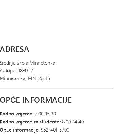
Dnevnik skipera | Katalog kurseva
Naslov IX
Akademici
MHS-a
SAIL program tranzicije
e predmeta u MHS-u
d
Akademska podrška
Tonka Online (Dodatno)
Vodič za blagostanje
obusa
Aktivnosti
PREDNOST
Svjetski jezici
s
Atletika
uge
Diplomiranje
ADRESA
- Luka
Registracija
ente
Završni ispiti semestra
Srednja škola Minnetonka
e
Autoput 18301 7
Studentske publikacije
Minnetonka, MN 55345
Volontiranje studenata
Testiranje i procjene
OPĆE INFORMACIJE
Radno vrijeme:
7:00-15:30
Radno vrijeme za studente:
8:00-14:40
Opće informacije:
952-401-5700