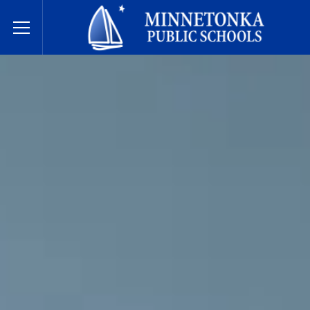
Javne škole Minnetonke
Toggle Menu