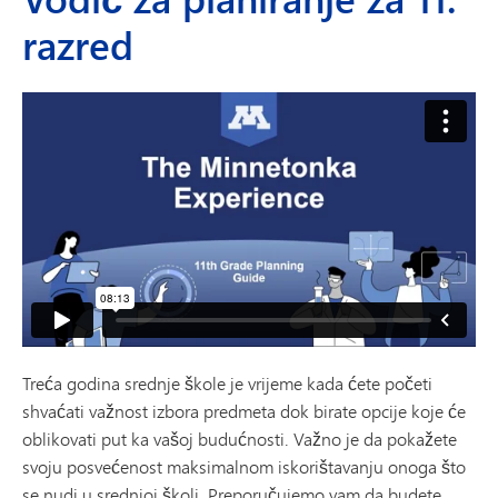
razred
Treća godina srednje škole je vrijeme kada ćete početi
shvaćati važnost izbora predmeta dok birate opcije koje će
oblikovati put ka vašoj budućnosti. Važno je da pokažete
svoju posvećenost maksimalnom iskorištavanju onoga što
se nudi u srednjoj školi. Preporučujemo vam da budete