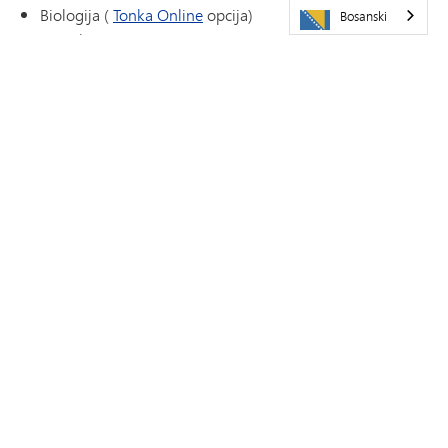
Biologija (
Tonka Online
opcija)
Bosanski
IB Biologija SL
Principi biologije
PREDNOST: Globalna održivost (AP Nauka o okolišu)
PREDNOST: Zdravstvene nauke I (Anatomija)
PREDNOST: Zdravstvene nauke II (Anatomija II)
PREDNOST
Svi VANTAGE programi su otvoreni za učenike 11.
razreda.
Saznajte više ovdje.
Izborni predmeti
Da biste ostvarili preporučenih 5 bodova tokom treće
godine, dopunite svoj raspored kurseva izborom
izbornih predmeta. Pregledajte
Skipper Log.
za trenutne
opcije kurseva.