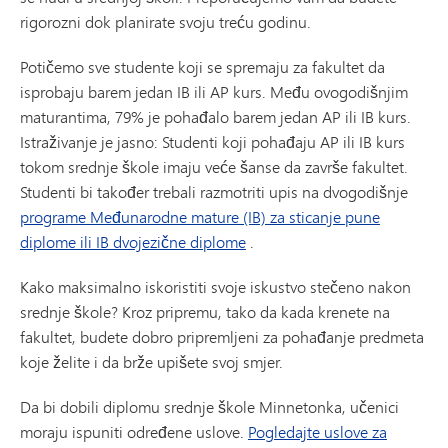
rigorozni dok planirate svoju treću godinu.
Potičemo sve studente koji se spremaju za fakultet da
isprobaju barem jedan IB ili AP kurs. Među ovogodišnjim
maturantima, 79% je pohađalo barem jedan AP ili IB kurs.
Istraživanje je jasno: Studenti koji pohađaju AP ili IB kurs
tokom srednje škole imaju veće šanse da završe fakultet.
Studenti bi također trebali razmotriti upis na dvogodišnje
programe Međunarodne mature (IB) za sticanje pune
diplome ili IB dvojezične diplome
.
Kako maksimalno iskoristiti svoje iskustvo stečeno nakon
srednje škole? Kroz pripremu, tako da kada krenete na
fakultet, budete dobro pripremljeni za pohađanje predmeta
koje želite i da brže upišete svoj smjer.
Da bi dobili diplomu srednje škole Minnetonka, učenici
moraju ispuniti određene uslove.
Pogledajte uslove za