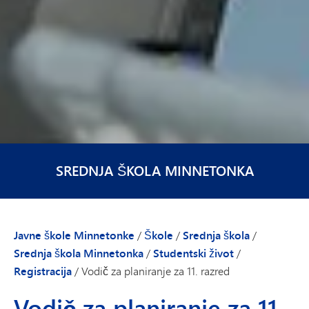
SREDNJA ŠKOLA MINNETONKA
Javne škole Minnetonke
/
Škole
/
Srednja škola
/
Srednja škola Minnetonka
/
Studentski život
/
Registracija
/
Vodič za planiranje za 11. razred
Vodič za planiranje za 11.