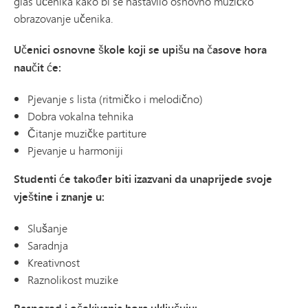
glas učenika kako bi se nastavilo osnovno muzičko
obrazovanje učenika.
Učenici osnovne škole koji se upišu na časove hora
naučit će:
Pjevanje s lista (ritmičko i melodično)
Dobra vokalna tehnika
Čitanje muzičke partiture
Pjevanje u harmoniji
Studenti će također biti izazvani da unaprijede svoje
vještine i znanje u:
Slušanje
Saradnja
Kreativnost
Raznolikost muzike
Raspored i očekivanja hora uključuju: