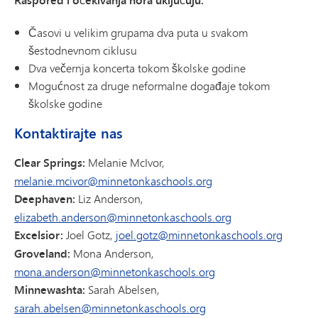
Časovi u velikim grupama dva puta u svakom
šestodnevnom ciklusu
Dva večernja koncerta tokom školske godine
Mogućnost za druge neformalne događaje tokom
školske godine
Kontaktirajte nas
Clear Springs:
Melanie McIvor,
melanie.mcivor@minnetonkaschools.org
Deephaven:
Liz Anderson,
elizabeth.anderson@minnetonkaschools.org
Excelsior:
Joel Gotz,
joel.gotz@minnetonkaschools.org
Groveland:
Mona Anderson,
mona.anderson@minnetonkaschools.org
Minnewashta:
Sarah Abelsen,
sarah.abelsen@minnetonkaschools.org