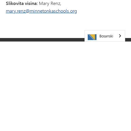
Slikovita visina:
Mary Renz,
mary.renz@minnetonkaschools.org
Bosanski
POSJETITE NAS
Javna škola Minnetonka
5621 Županijski put 101
Minnetonka,
MN
55345
952-401-5000