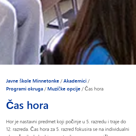
Javne škole Minnetonke
/
Akademici
/
Programi okruga
/
Muzičke opcije
/
Čas hora
Čas hora
Hor je nastavni predmet koji počinje u 5. razredu i traje do
12. razreda. Čas hora za 5. razred fokusira se na individualni