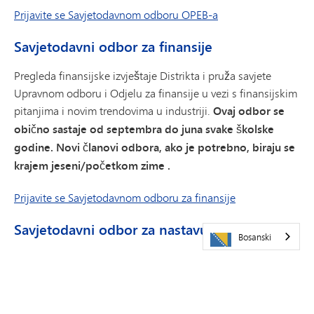
Prijavite se Savjetodavnom odboru OPEB-a
Savjetodavni odbor za finansije
Pregleda finansijske izvještaje Distrikta i pruža savjete
Upravnom odboru i Odjelu za finansije u vezi s finansijskim
pitanjima i novim trendovima u industriji.
Ovaj odbor se
obično sastaje od septembra do juna svake školske
godine. Novi članovi odbora, ako je potrebno, biraju se
krajem jeseni/početkom zime
.
Prijavite se Savjetodavnom odboru za finansije
Savjetodavni odbor za nastavu i učenje
Bosanski
Služi u savjetodavnom svojstvu Školskom odboru i
administraciji. Predlaže ishode učenika na nivou cijelog
okruga, procjene, evaluacije programa, standarde mature i
druge slične odgovornosti koje odredi Školski odbor,