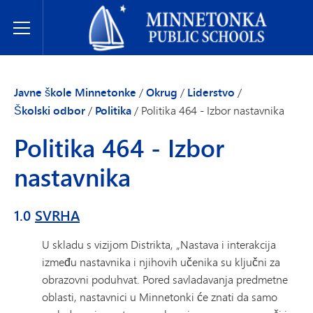
Javne škole Minnetonke
Toggle Menu
Javne škole Minnetonke
/
Okrug
/
Liderstvo
/
Školski odbor
/
Politika
/
Politika 464 - Izbor nastavnika
Politika 464 - Izbor
nastavnika
1.0
SVRHA
U skladu s vizijom Distrikta, „Nastava i interakcija
između nastavnika i njihovih učenika su ključni za
obrazovni poduhvat. Pored savladavanja predmetne
oblasti, nastavnici u Minnetonki će znati da samo