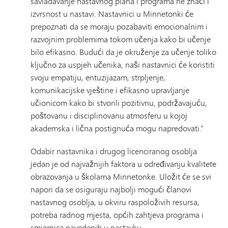
savladavanje nastavnog plana i programa ne znači i
izvrsnost u nastavi. Nastavnici u Minnetonki će
prepoznati da se moraju pozabaviti emocionalnim i
razvojnim problemima tokom učenja kako bi učenje
bilo efikasno. Budući da je okruženje za učenje toliko
ključno za uspjeh učenika, naši nastavnici će koristiti
svoju empatiju, entuzijazam, strpljenje,
komunikacijske vještine i efikasno upravljanje
učionicom kako bi stvorili pozitivnu, podržavajuću,
poštovanu i disciplinovanu atmosferu u kojoj
akademska i lična postignuća mogu napredovati.“
Odabir nastavnika i drugog licenciranog osoblja
jedan je od najvažnijih faktora u određivanju kvalitete
obrazovanja u školama Minnetonke. Uložit će se svi
napori da se osiguraju najbolji mogući članovi
nastavnog osoblja, u okviru raspoloživih resursa,
potreba radnog mjesta, općih zahtjeva programa i
smjernica navedenih u nastavku.