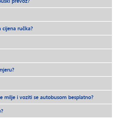
buski prevoz?
 cijena ručka?
smjeru?
e milje i voziti se autobusom besplatno?
e?