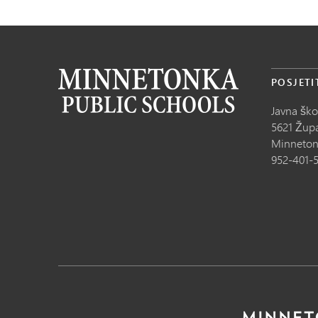
POSJETI
Javna šk
5621 Župa
Minneton
952-401-