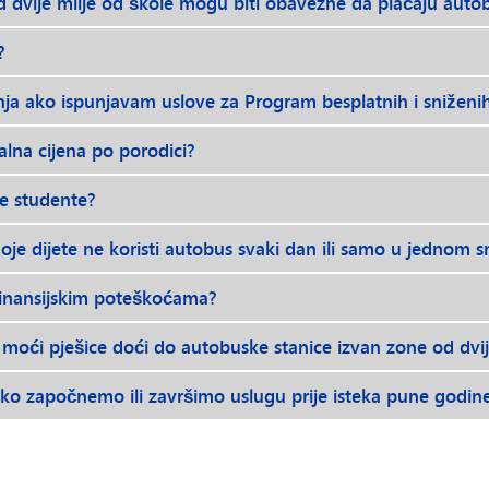
d dvije milje od škole mogu biti obavezne da plaćaju auto
?
ja ako ispunjavam uslove za Program besplatnih i sniženih
alna cijena po porodici?
tne studente?
oje dijete ne koristi autobus svaki dan ili samo u jednom 
 finansijskim poteškoćama?
e moći pješice doći do autobuske stanice izvan zone od dvij
ako započnemo ili završimo uslugu prije isteka pune godin