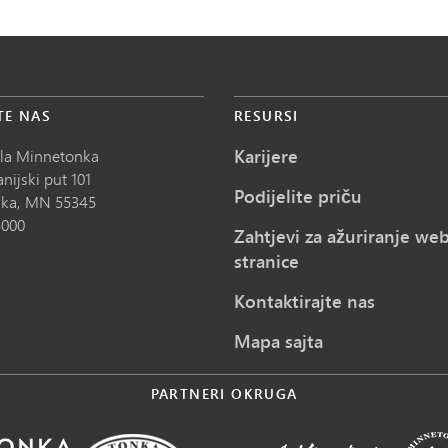
TE NAS
RESURSI
Karijere
ola Minnetonka
nijski put 101
Podijelite priču
ka,
MN
55345
5000
Zahtjevi za ažuriranje we
stranice
Kontaktirajte nas
Mapa sajta
PARTNERI OKRUGA