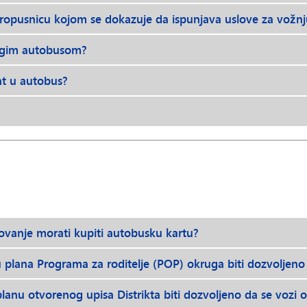
 propusnicu kojom se dokazuje da ispunjava uslove za vož
rugim autobusom?
nt u autobus?
zovanje morati kupiti autobusku kartu?
ru plana Programa za roditelje (POP) okruga biti dozvolje
 planu otvorenog upisa Distrikta biti dozvoljeno da se voz