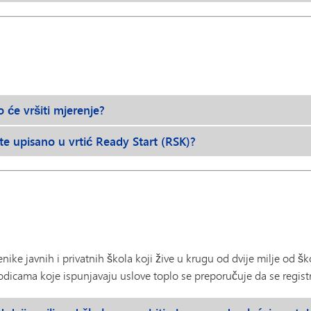
o će vršiti mjerenje?
ete upisano u vrtić Ready Start (RSK)?
ke javnih i privatnih škola koji žive u krugu od dvije milje od š
rodicama koje ispunjavaju uslove toplo se preporučuje da se regist