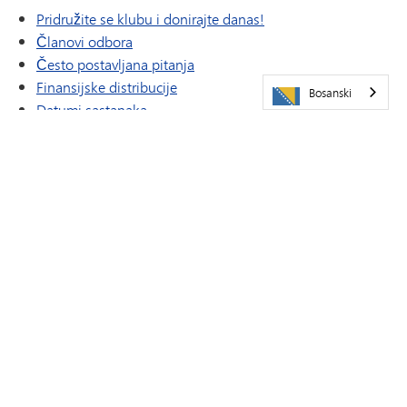
Pridružite se klubu i donirajte danas!
Članovi odbora
Često postavljana pitanja
Finansijske distribucije
Bosanski
Datumi sastanaka
Lista članova/donatora
Kupujte u Booster trgovini
Klub od 250 dolara
Naša historija
Volonterske mogućnosti
Informacije o zabavi za maturante 2025-26