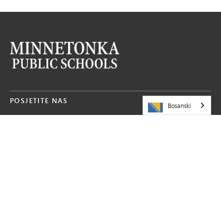
POSJETITE NAS
Bosanski
Javna škola Minnetonka
5621 Županijski put 101
Minnetonka,
MN
55345
952-401-5000
RESURSI
Karijere
Podijelite priču