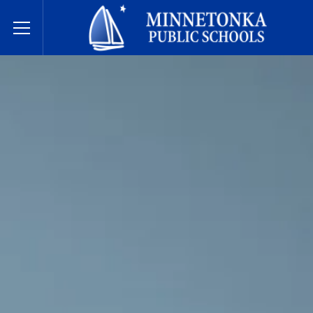
Javne škole Minnetonke
Toggle Menu