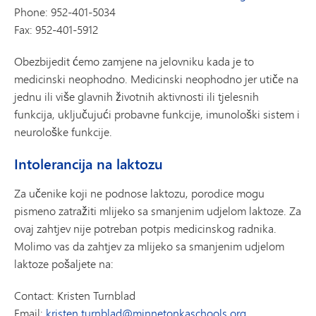
Phone: 952-401-5034
Fax: 952-401-5912
Obezbijedit ćemo zamjene na jelovniku kada je to
medicinski neophodno. Medicinski neophodno jer utiče na
jednu ili više glavnih životnih aktivnosti ili tjelesnih
funkcija, uključujući probavne funkcije, imunološki sistem i
neurološke funkcije.
Intolerancija na laktozu
Za učenike koji ne podnose laktozu, porodice mogu
pismeno zatražiti mlijeko sa smanjenim udjelom laktoze. Za
ovaj zahtjev nije potreban potpis medicinskog radnika.
Molimo vas da zahtjev za mlijeko sa smanjenim udjelom
laktoze pošaljete na:
Contact: Kristen Turnblad
Email:
kristen.turnblad@minnetonkaschools.org