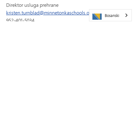
Direktor usluga prehrane
kristen.turnblad@minnetonkaschools.org
Bosanski
952-401-5034
DRUŠTVENE MREŽE
PRATITE NAS NA INSTAGRAMU
PRIDRUŽITE SE NAŠEM TIMU
Nutricionističke usluge zapošljavaju vrijedne, energične i
studentski orijentirane osobe da se pridruže našim
kuhinjskim porodicama.
PRIJAVI SE ODMAH