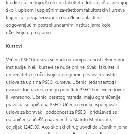
kredite i u srednjoj školi i na fakultetu dok su još u srednjoj
školi, upisom i uspješnim završetkom fakultetskih kurseva
koji nisu specijalizovani za određene oblasti na
odgovarajućim postsekundarnim institucijama koje
učestvuju u programu.
Kursevi
Većina PSEO kurseva se nudi na kampusu postsekundarne
institucije. Neki kursevi se nude online. Svaki fakultet ili
univerzitet koji učestvuje u programu postavlja vlastite
uslove za upis na PSEO kurseve. Učenici jedanaestog i
dvanaestog razreda mogu pohađati PSEO kurseve redovno
ili vanredno. Učenici desetog razreda imaju ograničenije
pravo da se upišu na PSEO. Učenici moraju ispunjavati
uslove za boravak i podobnost za PSEO i pridržavati se
ograničenja učešća navedenih u Statutu Minnesote,
odjeljak 124D.09. Ako školski okrug utvrdi da učenik nije na