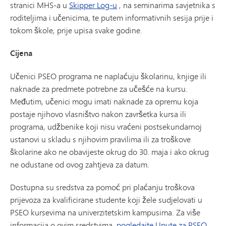
stranici MHS-a u
Skipper Log-u
, na seminarima savjetnika s
roditeljima i učenicima, te putem informativnih sesija prije i
tokom škole, prije upisa svake godine.
Cijena
Učenici PSEO programa ne naplaćuju školarinu, knjige ili
naknade za predmete potrebne za učešće na kursu.
Međutim, učenici mogu imati naknade za opremu koja
postaje njihovo vlasništvo nakon završetka kursa ili
programa, udžbenike koji nisu vraćeni postsekundarnoj
ustanovi u skladu s njihovim pravilima ili za troškove
školarine ako ne obavijeste okrug do 30. maja i ako okrug
ne odustane od ovog zahtjeva za datum.
Dostupna su sredstva za pomoć pri plaćanju troškova
prijevoza za kvalificirane studente koji žele sudjelovati u
PSEO kursevima na univerzitetskim kampusima. Za više
informacija o ovim sredstvima,
pogledajte Upute za PSEO