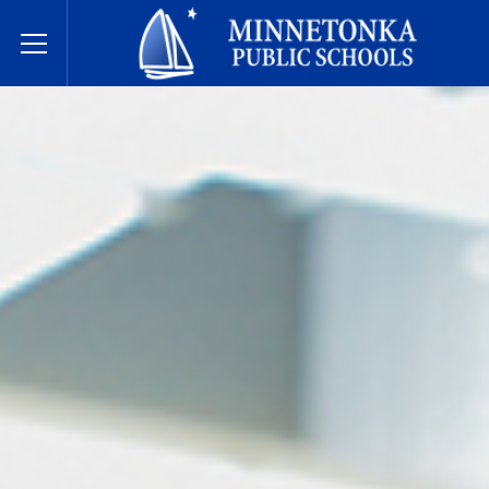
Javne škole Minnetonke
Toggle Menu