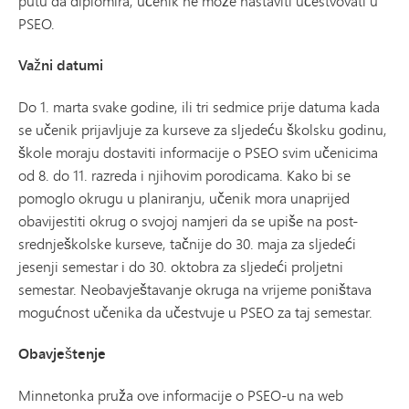
putu da diplomira, učenik ne može nastaviti učestvovati u
PSEO.
Važni datumi
Do 1. marta svake godine, ili tri sedmice prije datuma kada
se učenik prijavljuje za kurseve za sljedeću školsku godinu,
škole moraju dostaviti informacije o PSEO svim učenicima
od 8. do 11. razreda i njihovim porodicama. Kako bi se
pomoglo okrugu u planiranju, učenik mora unaprijed
obavijestiti okrug o svojoj namjeri da se upiše na post-
srednješkolske kurseve, tačnije do 30. maja za sljedeći
jesenji semestar i do 30. oktobra za sljedeći proljetni
semestar. Neobavještavanje okruga na vrijeme poništava
mogućnost učenika da učestvuje u PSEO za taj semestar.
Obavještenje
Minnetonka pruža ove informacije o PSEO-u na web