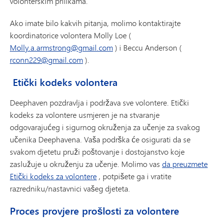
volonterskim prilikama.
Ako imate bilo kakvih pitanja, molimo kontaktirajte
koordinatorice volontera Molly Loe (
Molly.a.armstrong@gmail.com
) i Beccu Anderson (
rconn229@gmail.com
).
Etički kodeks volontera
Deephaven pozdravlja i podržava sve volontere. Etički
kodeks za volontere usmjeren je na stvaranje
odgovarajućeg i sigurnog okruženja za učenje za svakog
učenika Deephavena. Vaša podrška će osigurati da se
svakom djetetu pruži poštovanje i dostojanstvo koje
zaslužuje u okruženju za učenje. Molimo vas
da preuzmete
Etički kodeks za volontere
, potpišete ga i vratite
razredniku/nastavnici vašeg djeteta.
Proces provjere prošlosti za volontere