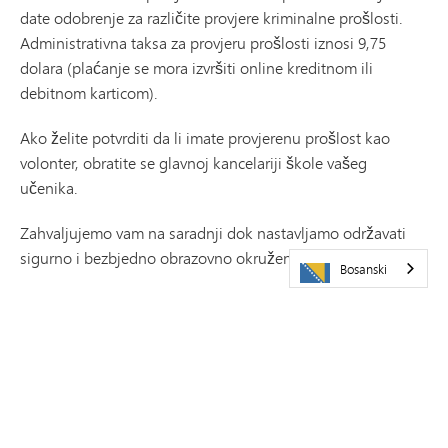
date odobrenje za različite provjere kriminalne prošlosti.
Administrativna taksa za provjeru prošlosti iznosi 9,75
dolara (plaćanje se mora izvršiti online kreditnom ili
debitnom karticom).
Ako želite potvrditi da li imate provjerenu prošlost kao
volonter, obratite se glavnoj kancelariji škole vašeg
učenika.
Zahvaljujemo vam na saradnji dok nastavljamo održavati
sigurno i bezbjedno obrazovno okruženje za naše učenike.
Bosanski
SAZNAJTE VIŠE
Kalendar
(otvara se u novom prozoru/kartici)
Peachjar - Školski letaci
Roditeljsko-učiteljski savez
Poslovno sponzorstvo