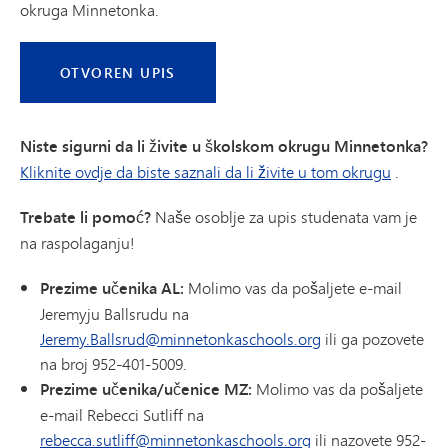
okruga Minnetonka.
OTVOREN UPIS
Niste sigurni da li živite u školskom okrugu Minnetonka?
Kliknite ovdje da biste saznali da li živite u tom okrugu
.
Trebate li pomoć?
Naše osoblje za upis studenata vam je
na raspolaganju!
Prezime učenika AL:
Molimo vas da pošaljete e-mail
Jeremyju Ballsrudu na
Jeremy.Ballsrud@minnetonkaschools.org
ili ga pozovete
na broj 952-401-5009.
Prezime učenika/učenice MZ:
Molimo vas da pošaljete
e-mail Rebecci Sutliff na
rebecca.sutliff@minnetonkaschools.org
ili nazovete 952-