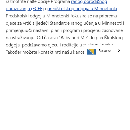
razmotrite naše opcije Programa
ranog porodičnog
obrazovanja (ECFE)
i
predškolskog odgoja u Minnetonki
.
Predškolski odgoj u Minnetonki fokusira se na pripremu
djece za vrtić slijedeći Standarde ranog učenja u Minnesoti i
primjenjujući nastavni plan i program i procjenu zasnovane
na istraživanju. Od časova "Baby and Me" do predškolskog
odgoja, podržavamo djecu i roditelje u svakom koraku.
Bosanski
Također možete kontaktirati našu kancelariju za upis s
imenom i datumom rođenja vašeg djeteta; to će osigurati
da primate buduće informacije o upisu.
NAVIGACIJA
Početna stranica programa vrtića
Nastavni plan i program
Kindergarten Experience
Opcije uranjanja u jezik
Mogućnost online učenja
Rani upis