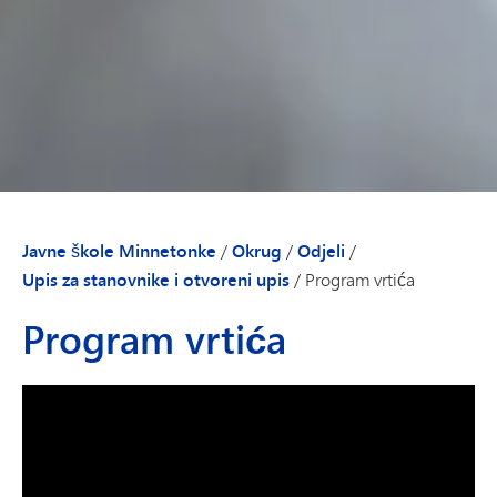
Javne škole Minnetonke
/
Okrug
/
Odjeli
/
Upis za stanovnike i otvoreni upis
/
Program vrtića
Program vrtića