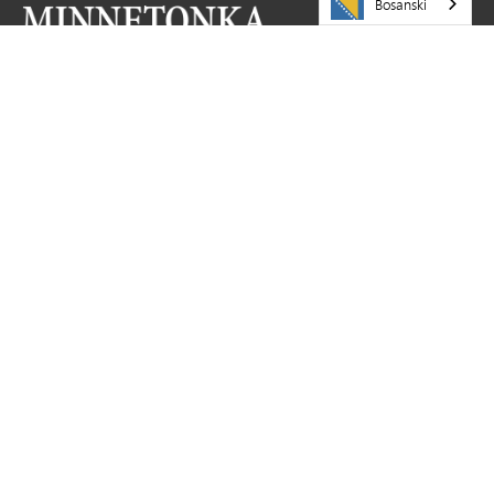
Bosanski
POSJETITE NAS
Javna škola Minnetonka
5621 Županijski put 101
Minnetonka,
MN
55345
952-401-5000
RESURSI
Karijere
Podijelite priču
Zahtjevi za ažuriranje web stranice
Kontaktirajte nas