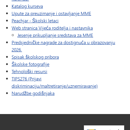
(otvara se u novom prozoru/kartici)
Katalog kurseva
Upute za preuzimanje i ostavljanje MME
(otvara se u novom prozoru/kartici)
Peachjar - Školski letaci
(otvara se u novom
Web stranica Vijeća roditelja i nastavnika
Jesenje prikupljanje sredstava za MME
Predsjedničke nagrade za dostignuća u obrazovanju
2026.
Spisak školskog pribora
Školske fotografije
Tehnološki resursi
TIPS276 (Prijavi
diskriminaciju/maltretiranje/uznemiravanje)
(otvara se u novom prozoru/kartici)
Narudžbe godišnjaka