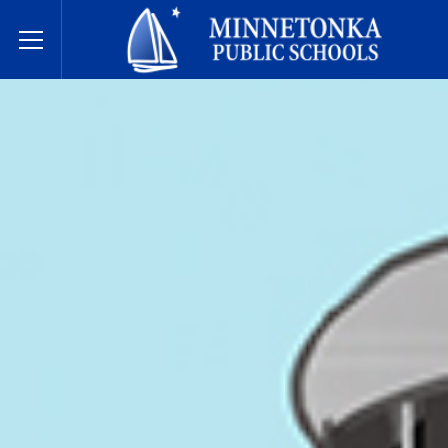
Javne škole Minnetonke
Toggle Menu