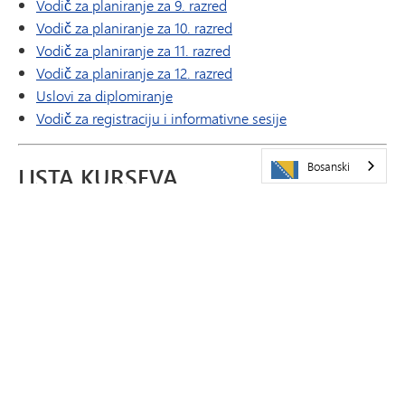
Vodič za planiranje za 9. razred
Vodič za planiranje za 10. razred
Vodič za planiranje za 11. razred
Vodič za planiranje za 12. razred
Uslovi za diplomiranje
Vodič za registraciju i informativne sesije
Bosanski
LISTA KURSEVA
Napredni plasman
Umjetnost
Posao
Računarske nauke
Dvostruki upis (opcije fakultetskih kredita)
Engleski
Program za učenje engleskog jezika
Porodične i potrošačke nauke
Zdravlje