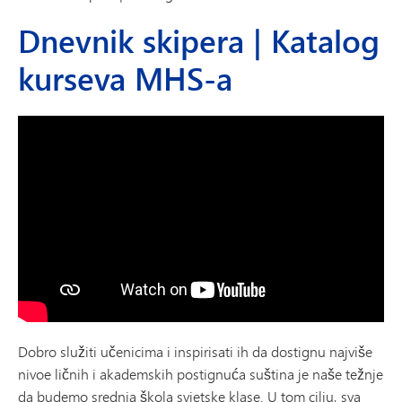
Dnevnik skipera | Katalog
kurseva MHS-a
Dobro služiti učenicima i inspirisati ih da dostignu najviše
nivoe ličnih i akademskih postignuća suština je naše težnje
da budemo srednja škola svjetske klase. U tom cilju, sva