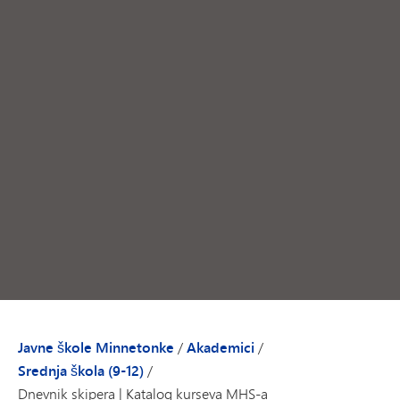
Javne škole Minnetonke
/
Akademici
/
Srednja škola (9-12)
/
Dnevnik skipera | Katalog kurseva MHS-a