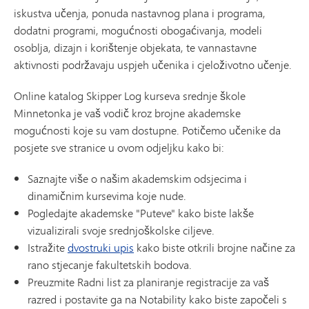
iskustva učenja, ponuda nastavnog plana i programa,
dodatni programi, mogućnosti obogaćivanja, modeli
osoblja, dizajn i korištenje objekata, te vannastavne
aktivnosti podržavaju uspjeh učenika i cjeloživotno učenje.
Online katalog Skipper Log kurseva srednje škole
Minnetonka je vaš vodič kroz brojne akademske
mogućnosti koje su vam dostupne. Potičemo učenike da
posjete sve stranice u ovom odjeljku kako bi:
Saznajte više o našim akademskim odsjecima i
dinamičnim kursevima koje nude.
Pogledajte akademske "Puteve" kako biste lakše
vizualizirali svoje srednjoškolske ciljeve.
Istražite
dvostruki upis
kako biste otkrili brojne načine za
rano stjecanje fakultetskih bodova.
Preuzmite Radni list za planiranje registracije za vaš
razred i postavite ga na Notability kako biste započeli s