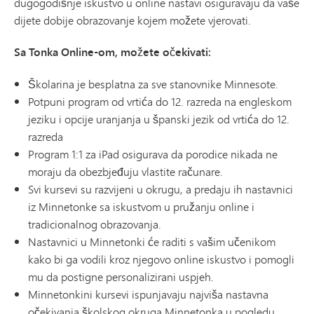
dugogodišnje iskustvo u online nastavi osiguravaju da vaše
dijete dobije obrazovanje kojem možete vjerovati.
Sa Tonka Online-om, možete očekivati:
Školarina je besplatna za sve stanovnike Minnesote.
Potpuni program od vrtića do 12. razreda na engleskom
jeziku i opcije uranjanja u španski jezik od vrtića do 12.
razreda
Program 1:1 za iPad osigurava da porodice nikada ne
moraju da obezbjeđuju vlastite računare.
Svi kursevi su razvijeni u okrugu, a predaju ih nastavnici
iz Minnetonke sa iskustvom u pružanju online i
tradicionalnog obrazovanja.
Nastavnici u Minnetonki će raditi s vašim učenikom
kako bi ga vodili kroz njegovo online iskustvo i pomogli
mu da postigne personalizirani uspjeh.
Minnetonkini kursevi ispunjavaju najviša nastavna
očekivanja školskog okruga Minnetonka u pogledu