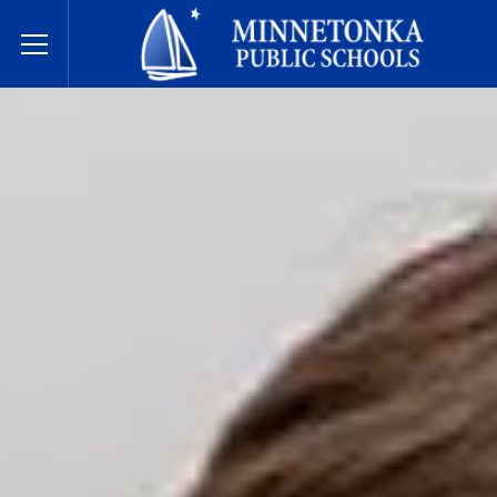
Javne škole Minnetonke
Toggle Menu