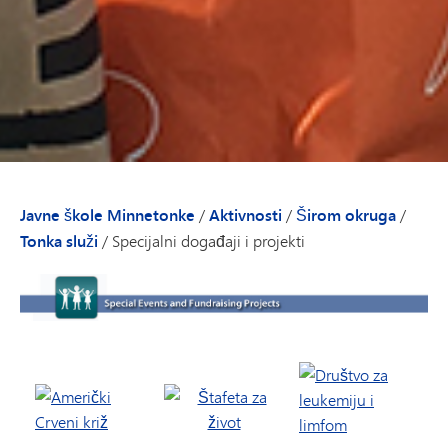
Javne škole Minnetonke
/
Aktivnosti
/
Širom okruga
/
Tonka služi
/
Specijalni događaji i projekti