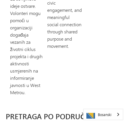
civic
ideje ostvare.
engagement, and
Volonteri mogu
meaningful
pomoći u
social connection
organizaciji
through shared
događaja
purpose and
vezanih za
movement.
životni ciklus
projekta i drugih
aktivnosti
usmjerenih na
informiranje
javnosti u West
Metrou.
PRETRAGA PO PODRUČJU
Bosanski
POTREBE: