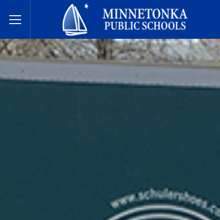
Javne škole Minnetonke
Toggle Menu