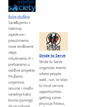
Bolje društvo
Sarađujemo s
liderima
zajednice i
preuzimamo
nove društvene
ideje,
Stride to Serve
inkubiramo ih i
Stride to Serve
pretvaramo u
organizes events
održive projekte.
where people
Pružamo
walk, run, or bike
smjernice,
to local service
resurse i mrežu
opportunities,
saradnje kako
getting some
bismo pomogli
physical fitness,
da se njihove