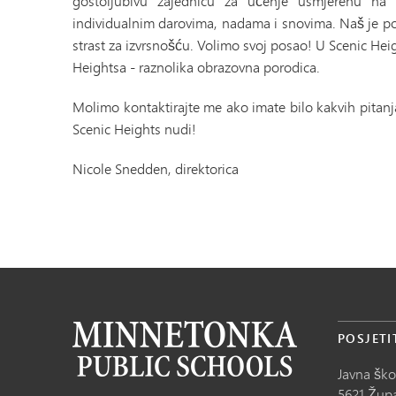
gostoljubivu zajednicu za učenje usmjerenu na 
individualnim darovima, nadama i snovima. Naš je po
strast za izvrsnošću. Volimo svoj posao! U Scenic He
Heightsa - raznolika obrazovna porodica.
Molimo kontaktirajte me ako imate bilo kakvih pitan
Scenic Heights nudi!
Nicole Snedden, direktorica
POSJETI
Javna šk
5621 Župa