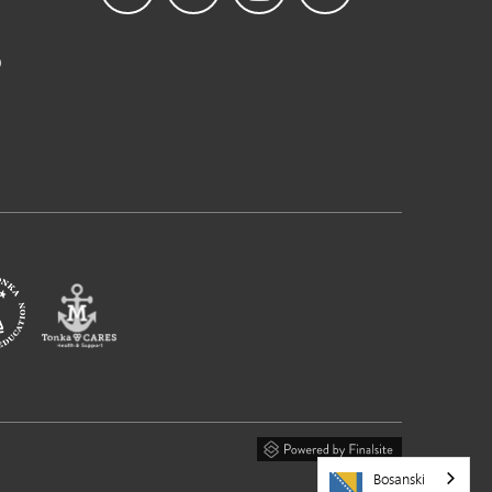
b
Bosanski