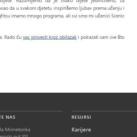
dijete. Razumijemo da je svako dijete jedinstveno, sa
sao da u svakom djetetu inspirišemo ljubav prema učenju i
ightsu imamo mnogo programa, ali svi smo mi učenici Scenic
ja. Rado ću
vas provesti kroz obilazak
i pokazati vam sve što
TE NAS
RESURSI
Karijere
ola Minnetonka
nijski put 101