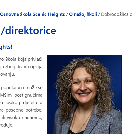
Nakon škole
Kalen
telje i učenike - Osnovna škola Scenic Heights
Istraživači
Peachj
Osnovna škola Scenic Heights
/
O našoj školi
/
Dobrodošlica di
ektora/direktorice
Rodite
/direktorice
Spisak
Imeni
ghts!
Blago
TIPS27
o škola koja privlači
a zbog divnih opcija
zovanju.
 popularan i može se
ajvišim postignućima
ba svakog djeteta u
ima posebne potrebe,
 ili visoko nadareno,
reduje.