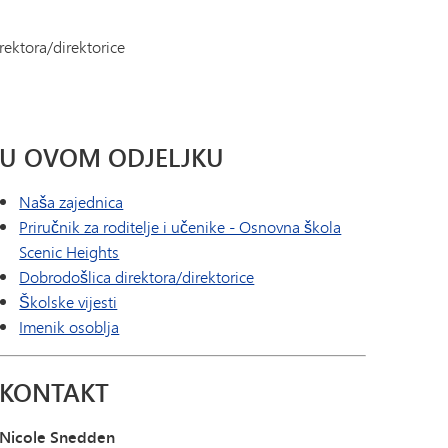
Dnevnik skipera | Katalog kurseva
Naslov IX
dar
Prisutnost
MHS-a
SAIL program tranzicije
(otvara se u novom prozoru/kartici)
ar - Školski letaci
Kontaktirajte nas
rektora/direktorice
Tonka Online (Dodatno)
Vodič za blagostanje
ljsko-učiteljski savez
Zdravstvene usluge
PREDNOST
Svjetski jezici
 školskog pribora
Hajde da razgovaramo
k studenata
U OVOM ODJELJKU
stanje učenika
6 (Prijavi diskriminaciju/maltretiranje/uznemiravanje)
Naša zajednica
Priručnik za roditelje i učenike - Osnovna škola
Scenic Heights
Dobrodošlica direktora/direktorice
Školske vijesti
Imenik osoblja
KONTAKT
Nicole Snedden