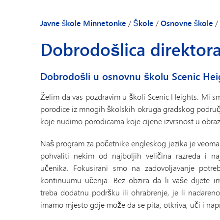
Naša zajednica
Priručnik za rodi
Javne škole Minnetonke
/
Škole
/
Osnovne škole
/
Dobrodošlica dir
Dobrodošlica direktora
Školske vijesti
Imenik osoblja
Dobrodošli u osnovnu školu Scenic Hei
Želim da vas pozdravim u školi Scenic Heights. Mi sm
porodice iz mnogih školskih okruga gradskog područj
koje nudimo porodicama koje cijene izvrsnost u obra
Naš program za početnike engleskog jezika je veoma
pohvaliti nekim od najboljih veličina razreda i n
učenika. Fokusirani smo na zadovoljavanje potre
kontinuumu učenja. Bez obzira da li vaše dijete 
treba dodatnu podršku ili ohrabrenje, je li nadareno
imamo mjesto gdje može da se pita, otkriva, uči i nap