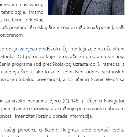
anrednih nastavnika,
 tehnologije. Imamo
iku, bend, orkestar,
jujući posebnoj školskoj šumi koja okružuje naš posjed, naši
 otvorenom.
ao opciju za djecu predškolca
čiji roditelji žele da uče strani
etonka. Od porodica koje se odluče za program uranjanja
enja programa (od predškolskog uzrasta do 5. razreda), s
srednju školu, ako to žele. Jedinstveni odnosi sestrinskih
skuse globalnu povezanost, a svi učenici Scenic Heightsa
ma
za visoko nadarenu djecu (IQ 145+). Učenici Navigator
 jedinstvenim izazovima u okruženju primjerenom njihovom
nosti, intenzitet i brzinu obrade informacija.
 vašoj porodici, u Scenic Heightsu ćete pronaći toplu,