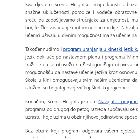
Sva djeca u Scenic Heightsu imaju koristi od izv
snažne uključenosti porodice i vodeće obrazovne
sreću da zapošljavamo stručnjake za umjetnost, muz
hor, fizičko vaspitanje i informacione medije. Zahval
učenici uživaju u divnim mogućnostima za učenje na
Također nudimo i
program uranjanja u kineski jezik k
jezik dok uče po nastavnom planu i programu Minn
traži se da se obavežu na šestogodišnju obavezu uč
mogućnošću da nastave učenje jezika kroz osnovnu i 
škola u Kini omogućavaju svim našim učenicima da i
izloženi su bogatoj dvojezičkoj školskoj zajednici.
Konačno, Scenic Heights je dom
Navigator progra
programa od drugog do petog razreda suočavaju se s
uzrastu, koje uzima u obzir njihove jedinstvene sposob
Bez obzira koji program odgovara vašem djetetu i