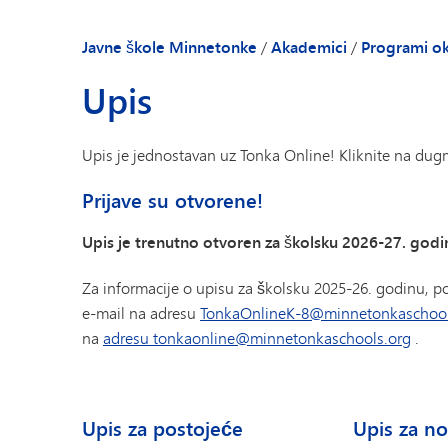
Javne škole Minnetonke
/
Akademici
/
Programi o
Upis
Upis je jednostavan uz Tonka Online! Kliknite na dugm
Prijave su otvorene!
Upis je trenutno otvoren za školsku 2026-27. godin
Za informacije o upisu za školsku 2025-26. godinu, p
e-mail na adresu
TonkaOnlineK-8@minnetonkaschool
na
adresu tonkaonline@minnetonkaschools.org
.
Upis za postojeće
Upis za n