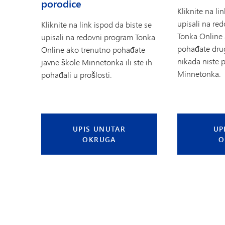
porodice
Kliknite na li
upisali na re
Kliknite na link ispod da biste se
Tonka Online 
upisali na redovni program Tonka
pohađate drugi
Online ako trenutno pohađate
nikada niste 
javne škole Minnetonka ili ste ih
Minnetonka.
pohađali u prošlosti.
UPIS UNUTAR
UP
OKRUGA
O