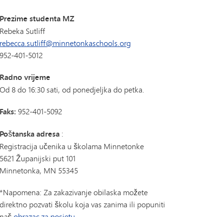
Prezime studenta MZ
Rebeka Sutliff
rebecca.sutliff@minnetonkaschools.org
952-401-5012
Radno vrijeme
Od 8 do 16:30 sati, od ponedjeljka do petka.
Faks:
952-401-5092
Poštanska adresa
:
Registracija učenika u školama Minnetonke
5621 Županijski put 101
Minnetonka, MN 55345
*Napomena: Za zakazivanje obilaska možete
direktno pozvati školu koja vas zanima ili popuniti
naš
obrazac za posjetu
.