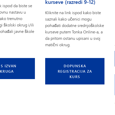
kurseve (razredi 9-12)
nk ispod da biste se
dovnu nastavu u
Kliknite na link ispod kako biste
ako trenutno
saznali kako učenici mogu
 školski okrug i/ili
pohađati dodatne srednjoškolske
pohađali javne škole
kurseve putem Tonka Online-a, a
da pritom ostanu upisani u svoj
matični okrug.
IS IZVAN
DOPUNSKA
KRUGA
REGISTRACIJA ZA
KURS