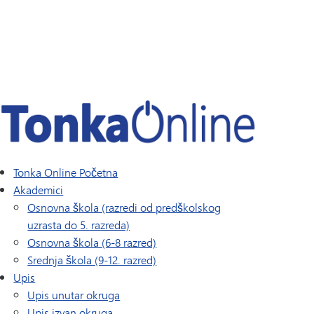
Dnevnik skipera | Katalog kurseva
Naslov IX
MHS-a
SAIL program tranzicije
Tonka Online (Dodatno)
Vodič za blagostanje
PREDNOST
Svjetski jezici
Tonka Online Početna
Akademici
Osnovna škola (razredi od predškolskog
uzrasta do 5. razreda)
Osnovna škola (6-8 razred)
Srednja škola (9-12. razred)
Upis
Upis unutar okruga
Upis izvan okruga