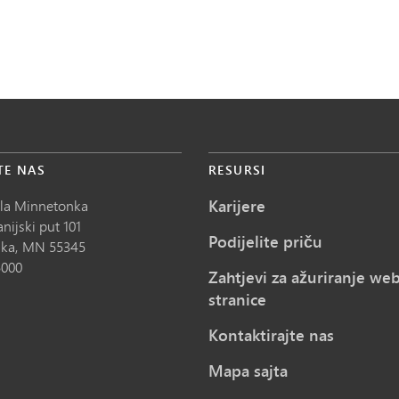
TE NAS
RESURSI
Karijere
ola Minnetonka
nijski put 101
Podijelite priču
ka,
MN
55345
5000
Zahtjevi za ažuriranje we
stranice
Kontaktirajte nas
Mapa sajta