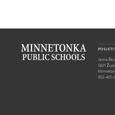
POSJETI
Javna šk
5621 Župa
Minneton
952-401-