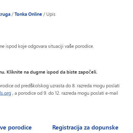
kruga
/
Tonka Online
/
Upis
e ispod koje odgovara situaciji vaše porodice.
u. Kliknite na dugme ispod da biste započeli.
orodice od predškolskog uzrasta do 8. razreda mogu poslati
s.org
, a porodice od 9. do 12. razreda mogu poslati e-mail
ove porodice
Registracija za dopunske