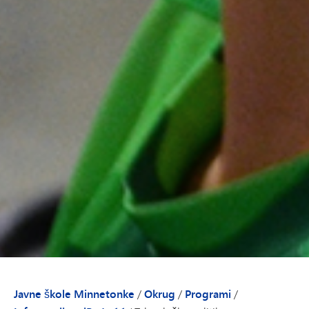
Javne škole Minnetonke
/
Okrug
/
Programi
/