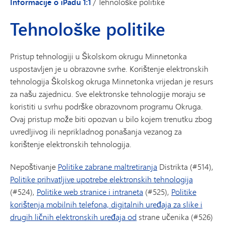
Informacije o iPadu 1:1
/
Tehnološke politike
Tehnološke politike
Pristup tehnologiji u Školskom okrugu Minnetonka
uspostavljen je u obrazovne svrhe. Korištenje elektronskih
tehnologija Školskog okruga Minnetonka vrijedan je resurs
za našu zajednicu. Sve elektronske tehnologije moraju se
koristiti u svrhu podrške obrazovnom programu Okruga.
Ovaj pristup može biti opozvan u bilo kojem trenutku zbog
uvredljivog ili neprikladnog ponašanja vezanog za
korištenje elektronskih tehnologija.
Nepoštivanje
Politike zabrane maltretiranja
Distrikta (#514),
Politike prihvatljive upotrebe elektronskih tehnologija
(#524),
Politike web stranice i intraneta
(#525),
Politike
korištenja mobilnih telefona, digitalnih uređaja za slike i
drugih ličnih elektronskih uređaja od
strane učenika (#526)