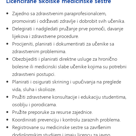
Licencirane školske medicinske sestre
Zajedno sa zdravstvenim paraprofesionalcem,
promovirati i održavati zdravlje i dobrobit svih učenika.
Delegirati i nadgledati pružanje prve pomoći, davanje
lijekova i zdravstvene procedure.
Procijeniti, planirati i dokumentirati za učenike sa
zdravstvenim problemima.
Obezbijediti i planirati direktne usluge za hronično
bolesne ili medicinski slabe učenike kojima su potrebni
zdravstveni postupci.
Planirati i osigurati skrining i upućivanja na preglede
vida, sluha i skolioze.
Pružiti zdravstvene konsultacije i edukaciju studentima,
osoblju i porodicama.
Pružite preporuke za resurse zajednice.
Koordinirati prevenciju i kontrolu zaraznih problema.
Registrovane su medicinske sestre sa završenim
dodiplomskim studijem i imaju licencu za javno