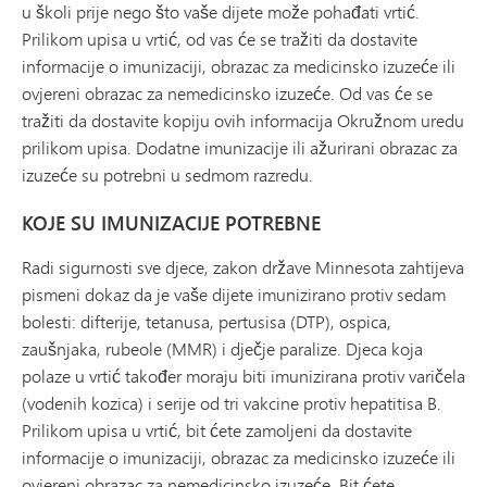
u školi prije nego što vaše dijete može pohađati vrtić.
Prilikom upisa u vrtić, od vas će se tražiti da dostavite
informacije o imunizaciji, obrazac za medicinsko izuzeće ili
ovjereni obrazac za nemedicinsko izuzeće. Od vas će se
tražiti da dostavite kopiju ovih informacija Okružnom uredu
prilikom upisa. Dodatne imunizacije ili ažurirani obrazac za
izuzeće su potrebni u sedmom razredu.
KOJE SU IMUNIZACIJE POTREBNE
Radi sigurnosti sve djece, zakon države Minnesota zahtijeva
pismeni dokaz da je vaše dijete imunizirano protiv sedam
bolesti: difterije, tetanusa, pertusisa (DTP), ospica,
zaušnjaka, rubeole (MMR) i dječje paralize. Djeca koja
polaze u vrtić također moraju biti imunizirana protiv varičela
(vodenih kozica) i serije od tri vakcine protiv hepatitisa B.
Prilikom upisa u vrtić, bit ćete zamoljeni da dostavite
informacije o imunizaciji, obrazac za medicinsko izuzeće ili
ovjereni obrazac za nemedicinsko izuzeće. Bit ćete