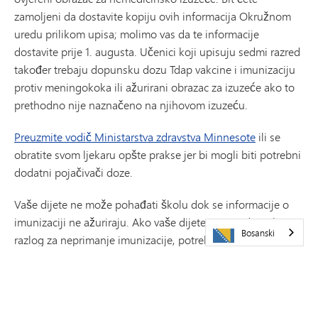
zamoljeni da dostavite kopiju ovih informacija Okružnom
uredu prilikom upisa; molimo vas da te informacije
dostavite prije 1. augusta. Učenici koji upisuju sedmi razred
također trebaju dopunsku dozu Tdap vakcine i imunizaciju
protiv meningokoka ili ažurirani obrazac za izuzeće ako to
prethodno nije naznačeno na njihovom izuzeću.
Preuzmite vodič Ministarstva zdravstva Minnesote
ili se
obratite svom ljekaru opšte prakse jer bi mogli biti potrebni
dodatni pojačivači doze.
Vaše dijete ne može pohađati školu dok se informacije o
imunizaciji ne ažuriraju. Ako vaše dijete ima medicinski
Bosanski
razlog za neprimanje imunizacije, potrebna je potpisana
izjava vašeg ljekara ili klinike. Porodice koje se protive
imunizaciji moraju dostaviti ovjereni obrazac za odbijanje.
Ako imate bilo kakvih pitanja, obratite se školskoj
zdravstvenoj službi.