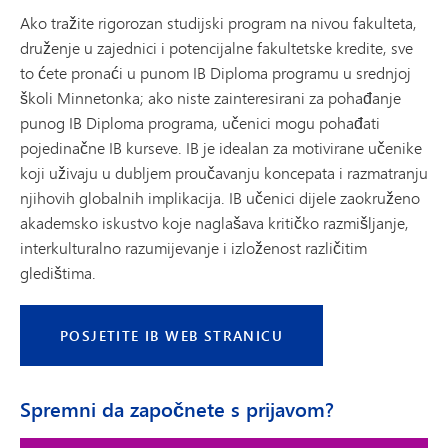
Ako tražite rigorozan studijski program na nivou fakulteta,
druženje u zajednici i potencijalne fakultetske kredite, sve
to ćete pronaći u punom IB Diploma programu u srednjoj
školi Minnetonka; ako niste zainteresirani za pohađanje
punog IB Diploma programa, učenici mogu pohađati
pojedinačne IB kurseve. IB je idealan za motivirane učenike
koji uživaju u dubljem proučavanju koncepata i razmatranju
njihovih globalnih implikacija. IB učenici dijele zaokruženo
akademsko iskustvo koje naglašava kritičko razmišljanje,
interkulturalno razumijevanje i izloženost različitim
gledištima.
POSJETITE IB WEB STRANICU
Spremni da započnete s prijavom?