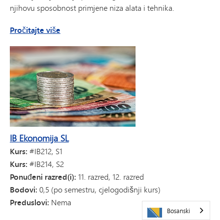
njihovu sposobnost primjene niza alata i tehnika.
o IB Business Management SL (ne-VANTAGE)
Pročitajte više
IB Ekonomija SL
Kurs:
#IB212, S1
Kurs:
#IB214, S2
Ponuđeni razred(i):
11. razred, 12. razred
Bodovi:
0,5 (po semestru, cjelogodišnji kurs)
Preduslovi:
Nema
Bosanski