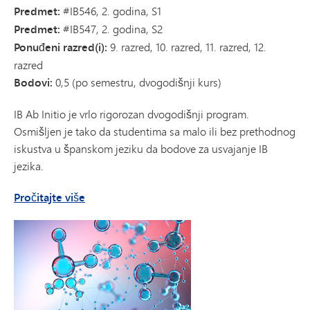
Predmet:
#IB546, 2. godina, S1
Predmet:
#IB547, 2. godina, S2
Ponuđeni razred(i):
9. razred, 10. razred, 11. razred, 12.
razred
Bodovi:
0,5 (po semestru, dvogodišnji kurs)
IB Ab Initio je vrlo rigorozan dvogodišnji program.
Osmišljen je tako da studentima sa malo ili bez prethodnog
iskustva u španskom jeziku da bodove za usvajanje IB
jezika.
o IB Ab Initio španskom jeziku
Pročitajte više