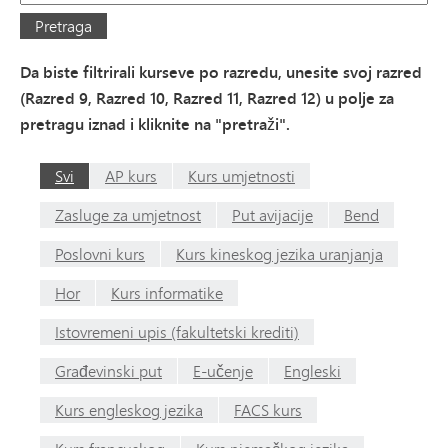
Pretraga
Da biste filtrirali kurseve po razredu, unesite svoj razred
(Razred 9, Razred 10, Razred 11, Razred 12) u polje za
pretragu iznad i kliknite na "pretraži".
Svi
AP kurs
Kurs umjetnosti
Zasluge za umjetnost
Put avijacije
Bend
Poslovni kurs
Kurs kineskog jezika uranjanja
Hor
Kurs informatike
Istovremeni upis (fakultetski krediti)
Građevinski put
E-učenje
Engleski
Kurs engleskog jezika
FACS kurs