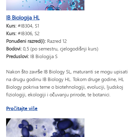
IB Biologija HL
Kurs:
#IB304, S1
Kurs:
#IB306, S2
Ponuđeni razred(i):
Razred 12
Bodovi:
0,5 (po semestru, cjelogodišnji kurs)
Preduslovi:
IB Biologija S
Nakon što završe IB Biology SL, maturanti se mogu upisati
na drugu godinu IB Biology HL. Tokom druge godine, HL
Biology pokriva teme o biotehnologiji, evoluciji, ljudskoj
fiziologiji, ekologiji i očuvanju prirode, te botanici.
o IB Biology HL
Pročitajte više