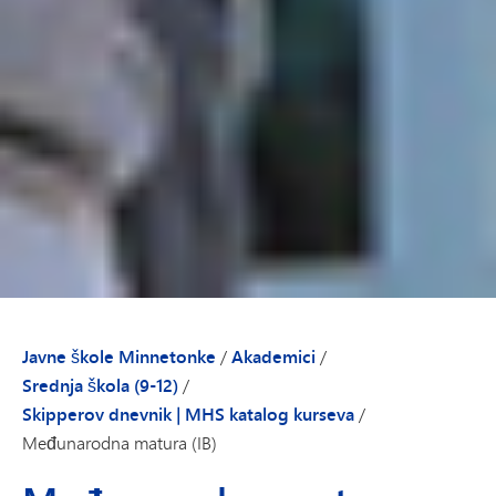
Javne škole Minnetonke
/
Akademici
/
Srednja škola (9-12)
/
Skipperov dnevnik | MHS katalog kurseva
/
Međunarodna matura (IB)