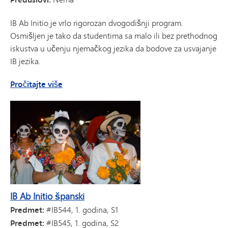
IB Ab Initio je vrlo rigorozan dvogodišnji program.
Osmišljen je tako da studentima sa malo ili bez prethodnog
iskustva u učenju njemačkog jezika da bodove za usvajanje
IB jezika.
o IB Ab Initio njemačkom jeziku
Pročitajte više
IB Ab Initio španski
Predmet:
#IB544, 1. godina, S1
Predmet:
#IB545, 1. godina, S2