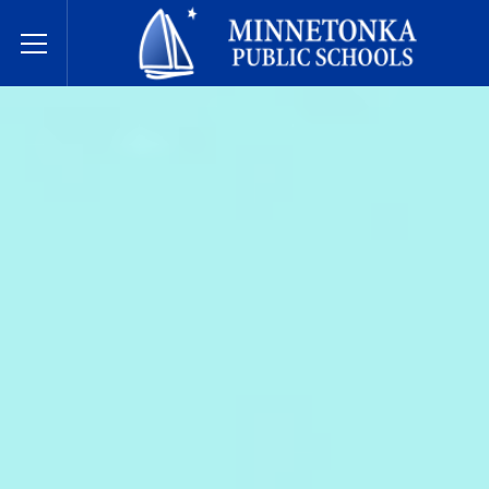
Javne škole Minnetonke
Toggle Menu