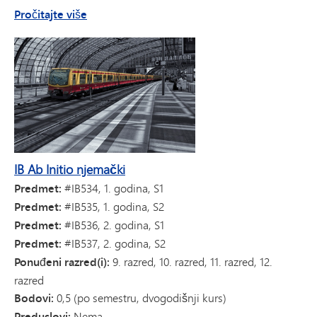
o IB Ab Initio francuskom jeziku
Pročitajte više
IB Ab Initio njemački
Predmet:
#IB534, 1. godina, S1
Predmet:
#IB535, 1. godina, S2
Predmet:
#IB536, 2. godina, S1
Predmet:
#IB537, 2. godina, S2
Ponuđeni razred(i):
9. razred, 10. razred, 11. razred, 12.
razred
Bodovi:
0,5 (po semestru, dvogodišnji kurs)
Preduslovi:
Nema