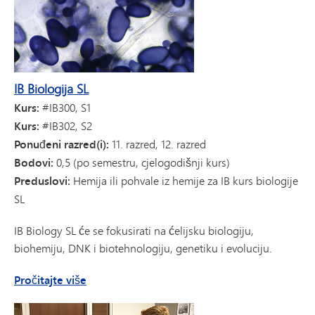
IB Biologija SL
Kurs:
#IB300, S1
Kurs:
#IB302, S2
Ponuđeni razred(i):
11. razred, 12. razred
Bodovi:
0,5 (po semestru, cjelogodišnji kurs)
Preduslovi:
Hemija ili pohvale iz hemije za IB kurs biologije
SL
IB Biology SL će se fokusirati na ćelijsku biologiju,
biohemiju, DNK i biotehnologiju, genetiku i evoluciju.
o IB Biology SL
Pročitajte više