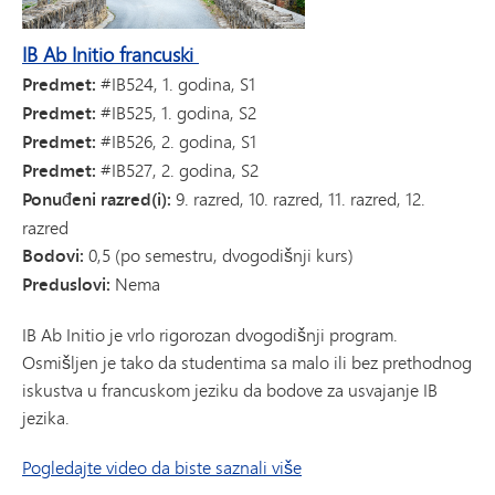
IB Ab Initio francuski
Predmet:
#IB524, 1. godina, S1
Predmet:
#IB525, 1. godina, S2
Predmet:
#IB526, 2. godina, S1
Predmet:
#IB527, 2. godina, S2
Ponuđeni razred(i):
9. razred, 10. razred, 11. razred, 12.
razred
Bodovi:
0,5 (po semestru, dvogodišnji kurs)
Preduslovi:
Nema
IB Ab Initio je vrlo rigorozan dvogodišnji program.
Osmišljen je tako da studentima sa malo ili bez prethodnog
iskustva u francuskom jeziku da bodove za usvajanje IB
jezika.
Pogledajte video da biste saznali više