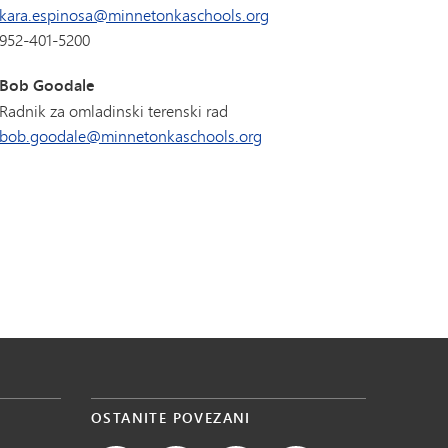
kara.espinosa@minnetonkaschools.org
952-401-5200
Bob Goodale
Radnik za omladinski terenski rad
bob.goodale@minnetonkaschools.org
OSTANITE POVEZANI