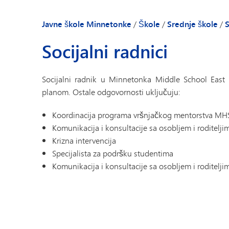
Naša zajednica
Priručnik za rodi
Javne škole Minnetonke
/
Škole
/
Srednje škole
/
S
Dobrodošlica dir
Socijalni radnici
Školske vijesti
Imenik osoblja
Socijalni radnik u Minnetonka Middle School East 
planom. Ostale odgovornosti uključuju:
Koordinacija programa vršnjačkog mentorstva MH
Komunikacija i konsultacije sa osobljem i roditelj
Krizna intervencija
Specijalista za podršku studentima
Komunikacija i konsultacije sa osobljem i roditelj