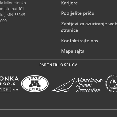
Karijere
ola Minnetonka
nijski put 101
Podijelite priču
ka,
MN
55345
5000
Zahtjevi za ažuriranje we
stranice
Kontaktirajte nas
Mapa sajta
PARTNERI OKRUGA