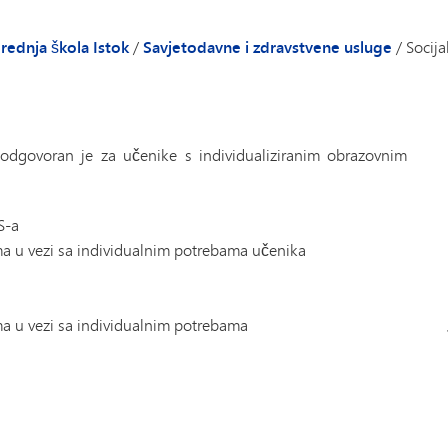
Školski savjetnici
Aktivnosti i
telje i učenike - MME
Zdravstvene usluge
Minnetonka
rednja škola Istok
/
Savjetodavne i zdravstvene usluge
/
Socija
ektora/direktorice
Mentalno zdravlje
Horovi Mi
Socijalni radnici
Blagostanje učenika
odgovoran je za učenike s individualiziranim obrazovnim
S-a
ima u vezi sa individualnim potrebama učenika
ima u vezi sa individualnim potrebama