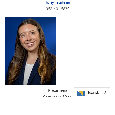
Tony Trudeau
952-401-5830
Prezimena
Bosanski
Sommerg-Verb
Erin Wear
952-401-5823