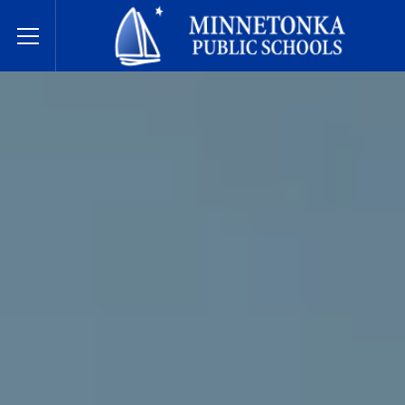
Javne škole Minnetonke
Toggle Menu