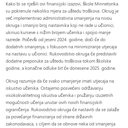
Kako bi se riješili ovi finansijski izazovi, škole Minnetonka
su pokrenule nekoliko mjera za uštedu troškova. Okrug je
već implementirao administrativna smanjenja na nivou
okruga i smanjio broj nastavnika koji ne rade u učionici,
ukinuo kurseve s nižim brojem učenika i spojio manje
razrede. Počevši od jeseni 2024. godine, doći će do
dodatnih smanjenja, s fokusom na minimiziranje utjecaja
na nastavu u učionici. Rukovodstvo okruga će predstaviti
dodatne preporuke za uštedu troškova tokom školske
godine, a konačne odluke bit će donesene 2025. godine.
Okrug razumije da će svako smanjenje imati utjecaja na
iskustvo učenika. Ostajemo posvećeni održavanju
visokokvalitetnog iskustva učenika i pružanju izuzetnih
mogućnosti učenja unutar ovih novih finansijskih
ograničenja. Rukovodstvo okruga će nastaviti da se zalaže
za povećanje finansiranja od strane državnih
zakonodavaca, s ciljem da se obnove neka od smanjenja